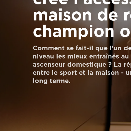
Commander un HomeKit numérique
maison de r
Contactez-nous
champion o
Demander un devis
Newsletter S’enregistrer
Comment se fait-il que l'un d
niveau les mieux entraînés au
FAQ
ascenseur domestique ? La rép
Contactez-nous
entre le sport et la maison - 
long terme.