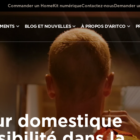
Commander un HomeKit numérique
Contactez-nous
Demander un
UMENTS
BLOG ET NOUVELLES
À PROPOS D’ARITCO
P
ur domestique
sibilité dans la