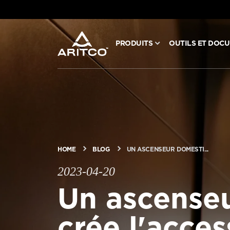
PRODUITS
OUTILS ET DOC
PRODUITS
OUTILS ET DOCUMENTS
BLOG ET NOUVELLES
HOME
BLOG
UN ASCENSEUR DOMESTI...
À PROPOS D’ARITCO
2023-04-20
Un ascense
PROFESSIONNEL
crée l'acces