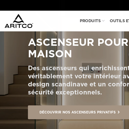
PRODUITS
OUTILS 
PRODUITS
ASCENSEUR POUR
OUTILS ET DOCUMENTS
MAISON
Des ascenseurs qui enrichissen
BLOG ET NOUVELLES
véritablement votre intérieur a
design scandinave et un confor
sécurité exceptionnels.
À PROPOS D’ARITCO
PROFESSIONNEL
DÉCOUVRIR NOS ASCENSEURS PRIVATIFS