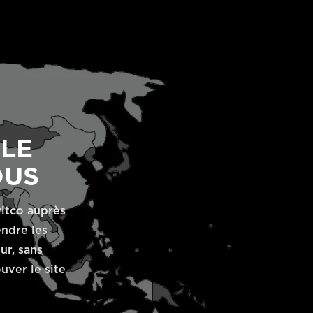
LE
OUS
itco auprès
endre les
ur, sans
uver le site