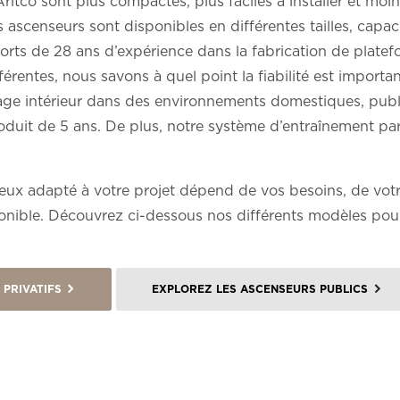
ritco sont plus compactes, plus faciles à installer et moi
 ascenseurs sont disponibles en différentes tailles, capac
rts de 28 ans d’expérience dans la fabrication de platef
érentes, nous savons à quel point la fiabilité est importa
age intérieur dans des environnements domestiques, pub
oduit de 5 ans. De plus, notre système d’entraînement par 
ux adapté à votre projet dépend de vos besoins, de votre
onible. Découvrez ci-dessous nos différents modèles pour
PRIVATIFS
EXPLOREZ LES ASCENSEURS PUBLICS