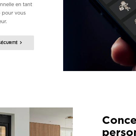
nnelle en tant
o pour vous
eur.
SÉCURITÉ
Conce
perso