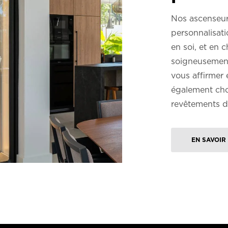
Nos ascenseurs
personnalisat
en soi, et en 
soigneusement
vous affirmer
également choi
revêtements de
EN SAVOIR