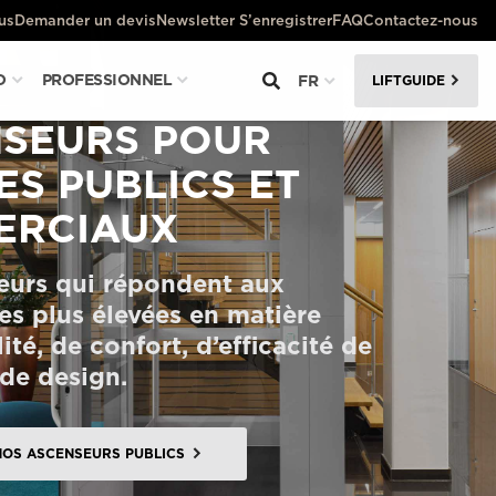
us
Demander un devis
Newsletter S’enregistrer
FAQ
Contactez-nous
O
PROFESSIONNEL
FR
LIFTGUIDE
SEURS POUR
ES PUBLICS ET
ERCIAUX
eurs qui répondent aux
es plus élevées en matière
ité, de confort, d’efficacité de
 de design.
NOS ASCENSEURS PUBLICS