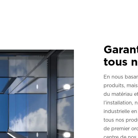
Garant
tous n
En nous basan
produits, mais
du matériau et
l’installation
industrielle e
tous nos produ
de premier ord
centre de nos 