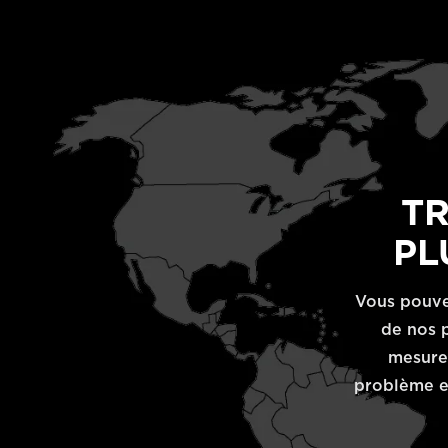
T
PL
Vous pouve
de nos p
mesures
problème et