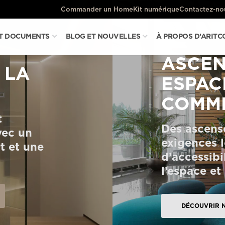
Commander un HomeKit numérique
Contactez-no
ET DOCUMENTS
BLOG ET NOUVELLES
À PROPOS D’ARITC
ASCEN
 LA
ESPAC
COMM
t
Des ascens
vec un
exigences l
t et une
d’accessibil
l’espace et
DÉCOUVRIR 