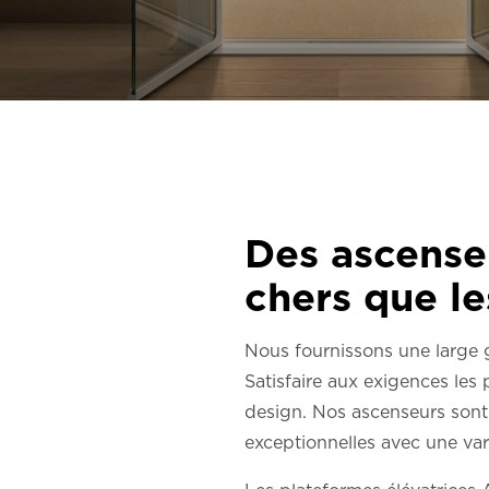
Commander un HomeKit numérique
Contactez-nous
Demander un devis
Newsletter S’enregistrer
FAQ
Des ascenseu
Contactez-nous
chers que le
Nous fournissons une large 
Satisfaire aux exigences les p
design. Nos ascenseurs sont c
exceptionnelles avec une var