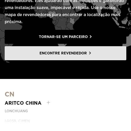
revendedores. Eles ajudarão com as medições e garantirão
uma instalação suave, impecável e rápida. Use o nosso
mapa de revendedores para encontrar a localização mais
próxima.
TORNAR-SE UM PARCEIRO
ENCONTRE REVENDEDOR
CN
ARITCO CHINA
LONCHUANG
LG059, CIMEN
NO.407 YISHAN RD, XUHUI DIST.