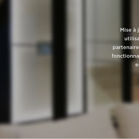
Mise à 
utili
partenaire
fonctionnal
e