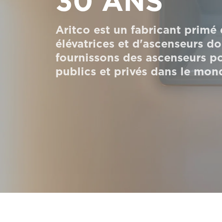
30 ANS
Commander un HomeKit numérique
Aritco est un fabricant primé
Contactez-nous
élévatrices et d'ascenseurs d
Demander un devis
fournissons des ascenseurs p
publics et privés dans le mond
Newsletter S’enregistrer
FAQ
Contactez-nous