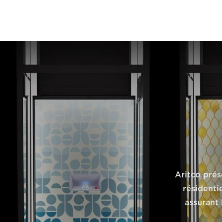
Aritco prés
résidenti
assurant l