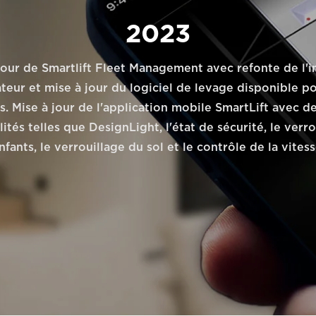
2023
jour de Smartlift Fleet Management avec refonte de l'i
sateur et mise à jour du logiciel de levage disponible po
s. Mise à jour de l'application mobile SmartLift avec d
ités telles que DesignLight, l'état de sécurité, le verr
nfants, le verrouillage du sol et le contrôle de la vitess