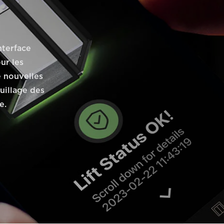
nterface
ur les
e nouvelles
ouillage des
e.