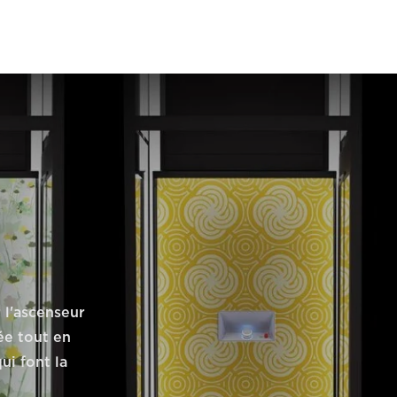
 l'ascenseur
ée tout en
qui font la