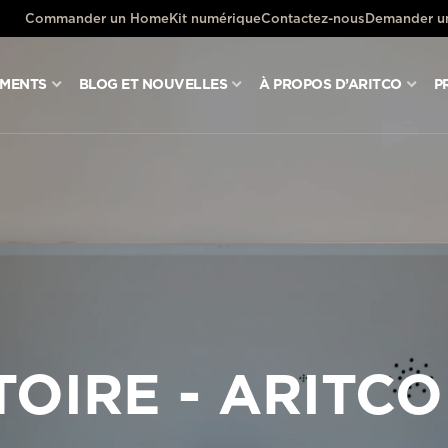
Commander un HomeKit numérique
Contactez-nous
Demander un
UMENTS
BLOG ET NOUVELLES
À PROPOS D’ARITCO
P
TOIRE - ARITCO