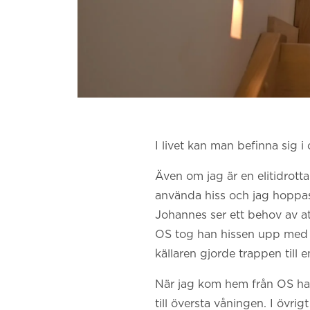
I livet kan man befinna sig i
Även om jag är en elitidrott
använda hiss och jag hoppas a
Johannes ser ett behov av a
OS tog han hissen upp med d
källaren gjorde trappen till
När jag kom hem från OS ha
till översta våningen. I övrig