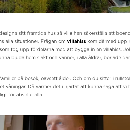
signa sitt framtida hus så ville han säkerställa att boen
s alla situationer. Frågan om
villahiss
kom därmed upp re
 som tog upp fördelarna med att bygga in en villahiss. J
unna bjuda hem släkt och vänner, i alla åldrar, började därf
miljer på besök, oavsett ålder. Och om du sitter i rullsto
set våningar. Då värmer det i hjärtat att kunna säga att vi
gt för absolut alla.