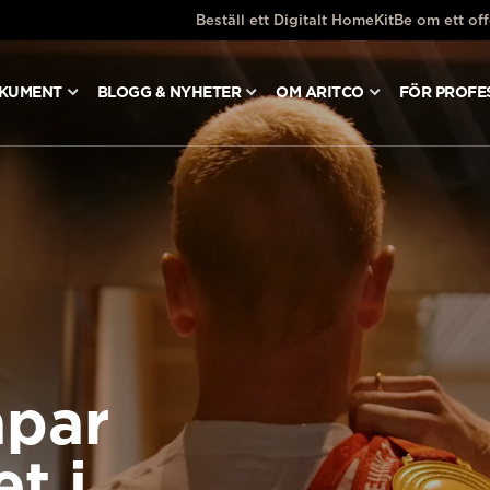
Beställ ett Digitalt HomeKit
Be om ett off
OKUMENT
BLOGG & NYHETER
OM ARITCO
FÖR PROFE
apar
et i