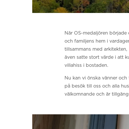
När OS-medaljören började de
och familjens hem i vardagen
tillsammans med arkitekten,
även satte stort värde i att k
villahiss i bostaden.
Nu kan vi önska vänner och fa
på besök till oss och alla hu
välkomnande och är tillgängli