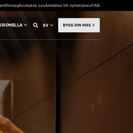
ertförslag
Kontakta oss
Anmälan till nyhetsbrev
FAQ
SSIONELLA
SV
BYGG DIN HISS