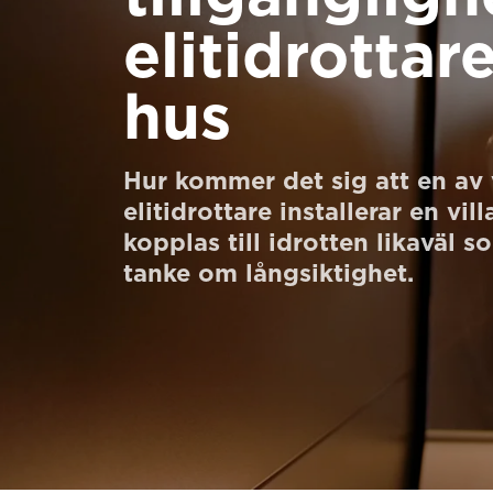
Beställ ett Digitalt HomeKit
elitidrotta
Be om ett offertförslag
hus
Kontakta oss
Anmälan till nyhetsbrev
Hur kommer det sig att en av 
elitidrottare installerar en vil
FAQ
kopplas till idrotten likaväl so
tanke om långsiktighet.