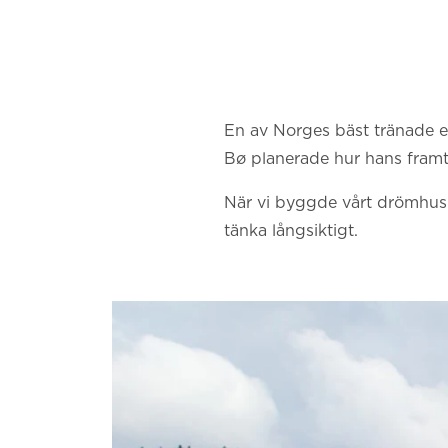
En av Norges bäst tränade el
Bø planerade hur hans framti
När vi byggde vårt drömhus vi
tänka långsiktigt.