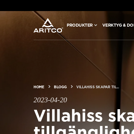
PRODUKTER
VERKTYG & D
PRODUKTER
VERKTYG & DOKUMENT
BLOGG & NYHETER
HOME
BLOGG
VILLAHISS SKAPAR TIL...
OM ARITCO
2023-04-20
Villahiss sk
FÖR PROFESSIONELLA
tillgängligh