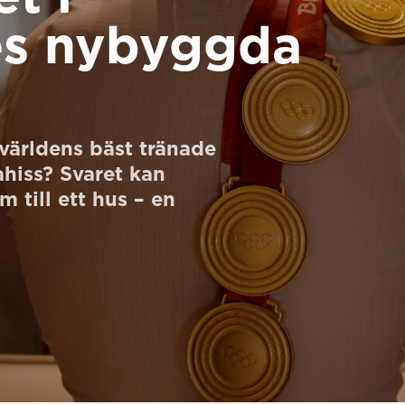
res nybyggda
världens bäst tränade
lahiss? Svaret kan
m till ett hus – en