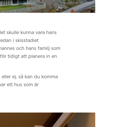
det skulle kunna vara hans
dan i skisstadiet
ohannes och hans familj som
ör tidigt att planera in en
l eller ej, så kan du komma
 har ett hus som är