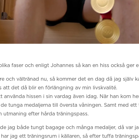
 olika faser och enligt Johannes så kan en hiss också ger e
are och vältränad nu, så kommer det en dag då jag själv 
tt det då blir en förlängning av min livskvalité.
tt använda hissen i sin vardag även idag. När han kom 
e tunga medaljerna till översta våningen. Samt med ett t
 en utmaning efter hårda träningspass.
de jag både tungt bagage och många medaljer, då var ja
t har jag ett träningsrum i källaren, så efter tuffa tränings