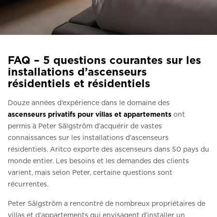
Contactez-nous
Demander un devis
Newsletter S’enregistrer
FAQ – 5 questions courantes sur les
FAQ
installations d’ascenseurs
résidentiels et résidentiels
Contactez-nous
Douze années d’expérience dans le domaine des
ascenseurs privatifs pour villas et appartements
ont
FR
permis à Peter Sälgström d’acquérir de vastes
connaissances sur les installations d’ascenseurs
résidentiels. Aritco exporte des ascenseurs dans 50 pays du
monde entier. Les besoins et les demandes des clients
varient, mais selon Peter, certaine questions sont
récurrentes.
Peter Sälgström a rencontré de nombreux propriétaires de
villas et d’appartements qui envisagent d’installer un