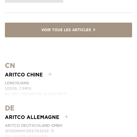
VOIR TOUS LES ARTICLES
CN
ARITCO CHINE
LONCHUANG
LG059, CIMEN
NO.407 YISHAN RD, XUHUI DIST.
SHANGHAI, CHINA
DE
EMAIL:
INFO.CHINA@ARITCO.COM
NUMÉRO DE TÉLÉPHONE: +86 400 6233 121
ARITCO ALLEMAGNE
CONTACTEZ-NOUS
ARITCO DEUTSCHLAND GMBH
WIDENMAYERSTRASSE 31
DE – 80538 MÜNCHEN