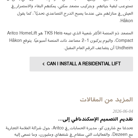
تستوعب لبقية حياتهم. وبتركيب مصعد سكني، يمكنهم البقاء والاستمرار في
العيش في منازلهم حتى عندما يصبح الدرج التصاعدي تحديًا”، كما يقول
Håkon.
المصعد ذو المنصة الأكثر شعبية الذي تبيعه TKS Heis هو Aritco HomeLift
Compact، واليوم يركبون 1-2 مصاعد ذات المنصة أسبوعيًا. يتوقع Håkon
Undheim أن يتضاعف الرقم العام المقبل.
CAN I INSTALL A RESIDENTIAL LIFT
المزيد من المقالات
2026-06-04
تقديم التصميم الإسكندنافي إلى...
تحدثنا مع شارون كو، مديرة الحسابات في Aritco، حول شراكة العلامة التجارية
مع Dezeen، والفعاليات التي ستقام في شنغهاي وملبورن، وما تسعى إليه