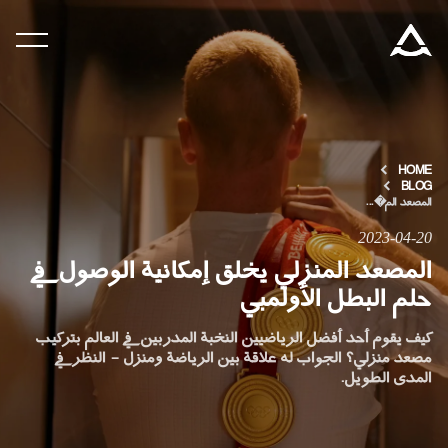
المنتجات
التكنولوجيا والسلامة
HOME
BLOG
المدونة والأخبار
المصعد الم�...
2023-04-20
المصعد المنزلي يخلق إمكانية الوصول في
نبذة عن ARITCO
حلم البطل الأولمبي
للمحترفين
كيف يقوم أحد أفضل الرياضيين النخبة المدربين في العالم بتركيب
مصعد منزلي؟ الجواب له علاقة بين الرياضة ومنزل - النظر في
المدى الطويل.
اطلب جهاز هوم كيت الرقمي