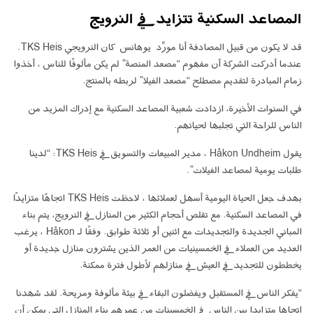
المصاعد السكنية تتزايد في النرويج
قد لا يكون من قبيل المصادفة أنا مورِّد يوهانس كان النرويجي TKS Heis.
عندما أدركت الشركة أن مفهوم “مصعد المنصة” لم يكن مألوفًا للناس ، أخذوا
زمام المبادرة لتقديم مصطلح “مصعد الفيلا” لربطه بالمنتج.
في السنوات الأخيرة، ازدادت شعبية المصاعد السكنية مع إدراك المزيد من
الناس للراحة التي تجلبها لحياتهم.
يقول Håkon Undheim ، مدير المبيعات والتسويق في TKS Heis: “لدينا
طلبات يومية لمصاعد الفيلات”.
بهدف جعل الحياة اليومية أسهل لعملائها ، لاحظت TKS Heis اتجاهًا متزايدًا
في المصاعد السكنية. مع تقلص أحجام الكثير من المنازل في النرويج، يتم بناء
المباني الجديدة والتجديدات مع اثنين أو ثلاثة طوابق. وفقًا لـ Håkon ، يرغب
العديد من العملاء في الخمسينيات من العمر الذين يشترون منازل جديدة أو
يخططون للتجديد في العيش في منازلهم لأطول فترة ممكنة.
“يفكر الناس في المستقبل ويفضلون البقاء في بيئة مألوفة ومريحة. لقد شهدنا
اتجاها متزايدا بين الناس في الخمسينات من عمرهم بناء المنازل التي يمكن أن