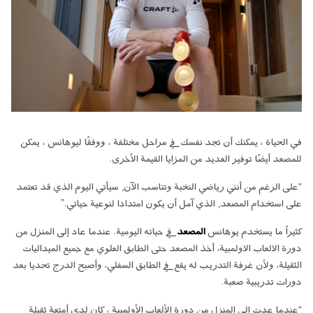
في الحياة ، يمكنك أن تجد نفسك في مراحل مختلفة ، ووفقًا ليوهانس ، يمكن
للمصعد أيضًا توفير العديد من المزايا القيمة الأخرى.
“على الرغم من أنني رياضي النخبة وتناسب الآن, سيأتي اليوم الذي قد تعتمد
على استخدام المصعد, الذي آمل أن يكون امتدادا لنوعية حياتي.”
كثيراً ما يستخدم يوهانس
المصعد
في حياته اليومية. عندما عاد إلى المنزل من
دورة الالعاب الاولمبية، أخذ المصعد حتى الطابق العلوي مع جميع الميداليات
الثقيلة، ولأن غرفة التدريب له يقع في الطابق السفلي، وأصبح الدرج تحديا بعد
دورات تدريبية صعبة.
“عندما عدت إلى المنزل من دورة الألعاب الأولمبية ، كان لدي أمتعة ثقيلة