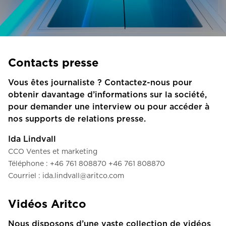
Contactez-nous
Demander un devis
Newsletter S’enregistrer
Contacts presse
FAQ
Vous êtes journaliste ? Contactez-nous pour
Contactez-nous
obtenir davantage d’informations sur la société,
pour demander une interview ou pour accéder à
nos supports de relations presse.
FR
Ida Lindvall
CCO Ventes et marketing
Téléphone : +46 761 808870 +46 761 808870
Courriel : ida.lindvall@aritco.com
Vidéos Aritco
Nous disposons d’une vaste collection de vidéos