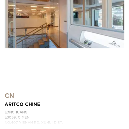
CN
ARITCO CHINE
LONCHUANG
LG059, CIMEN
NO.407 YISHAN RD, XUHUI DIST.
SHANGHAI, CHINA