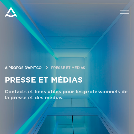
PRODUITS
OUTILS ET DOCUMENTS
BLOG ET NOUVELLES
À PROPOS D’ARITCO
PRESSE ET MÉDIAS
PRESSE ET MÉDIAS
À PROPOS D’ARITCO
Contacts et liens utiles pour les professionnels de
la presse et des médias.
PROFESSIONNEL
Commander un HomeKit numérique