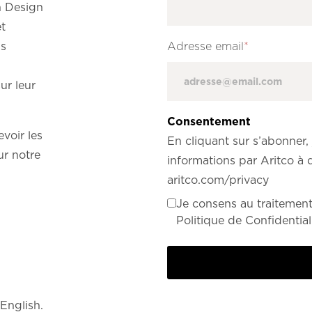
n Design
et
us
Adresse email
*
ur leur
Consentement
voir les
En cliquant sur s’abonner, 
ur notre
informations par Aritco à 
aritco.com/privacy
Je consens au traitemen
Politique de Confidentiali
 English.