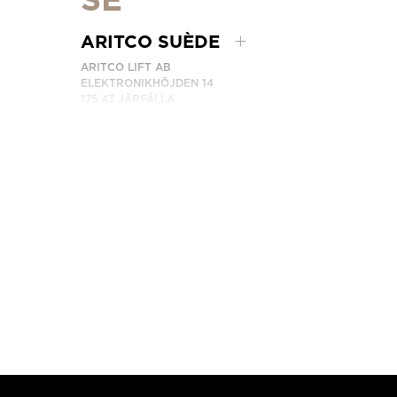
ARITCO SUÈDE
ARITCO LIFT AB
ELEKTRONIKHÖJDEN 14
175 43 JÄRFÄLLA
SWEDEN
NUMÉRO DE TÉLÉPHONE: +46 8 120 401 00
CONTACTEZ-NOUS