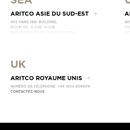
ARITCO ASIE DU SUD-EST
A
405 YANG 1981 BUILDING,
AR
ROOM NO. G-02B, M-03B
CO
DEBARATNA ROAD, BANG NA NUEA,
OF
BANGNA, BANGKOK 10260 THAILAND.
DU
NUMÉRO DE TÉLÉPHONE: +66 863174017
CO
CONTACTEZ-NOUS
UK
ARITCO ROYAUME UNIS
NUMÉRO DE TÉLÉPHONE: +44 1604 808809
CONTACTEZ-NOUS