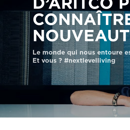
D’ARITCO 
Commander un HomeKit numérique
CONNAÎTRE
Contactez-nous
NOUVEAUTÉ
Demander un devis
Newsletter S’enregistrer
Le monde qui nous entoure est
FAQ
Et vous ? #nextlevelliving
Contactez-nous