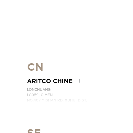
CN
ARITCO CHINE
LONCHUANG
LG059, CIMEN
NO.407 YISHAN RD, XUHUI DIST.
SHANGHAI, CHINA
EMAIL:
INFO.CHINA@ARITCO.COM
NUMÉRO DE TÉLÉPHONE: +86 400 6233 121
CONTACTEZ-NOUS
SE