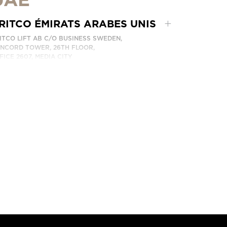
RITCO ÉMIRATS ARABES UNIS
ITCO LIFT AB C/O BUSINESS SWEDEN,
NCORD TOWER, 26TH FLOOR,
FICE 2607, MEDIA CITY
BAI, UAE
NTACTEZ-NOUS