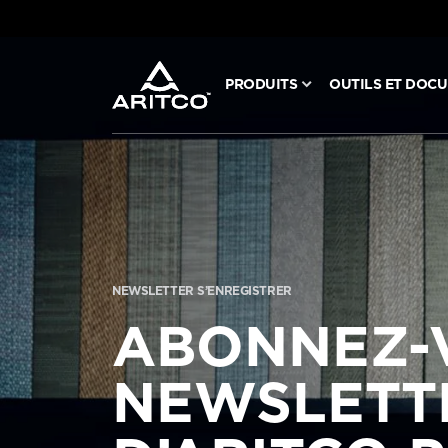
PRODUITS
OUTILS ET DOC
PRODUITS
OUTILS ET DOCUMENTS
BLOG ET NOUVELLES
NEWSLETTER S’ENREGISTRER
À PROPOS D’ARITCO
ABONNEZ-
NEWSLETT
PROFESSIONNEL