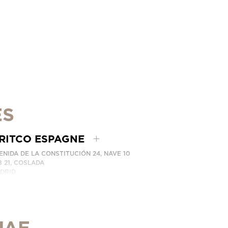
ES
RITCO ESPAGNE
ENIDA DE LA CONSTITUCIÓN 24, NAVE 10
8 21, COSLADA
DRID
AIN
MÉRO DE TÉLÉPHONE: (+34) 918 622 552
NTACTEZ-NOUS
UAE