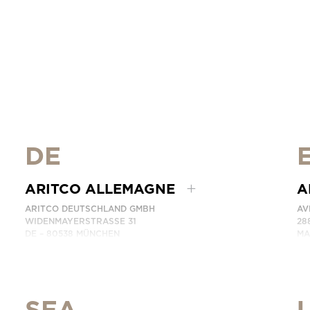
DE
ARITCO ALLEMAGNE
A
ARITCO DEUTSCHLAND GMBH
AV
WIDENMAYERSTRASSE 31
28
DE – 80538 MÜNCHEN
MA
GERMANY
SP
NUMÉRO DE TÉLÉPHONE: +49 7123 9597272
NU
CONTACTEZ-NOUS
CO
SEA