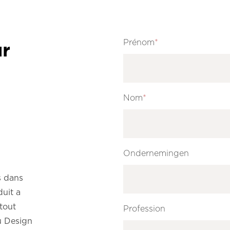
Prénom
*
ur
Nom
*
Ondernemingen
s dans
uit a
tout
Profession
u Design