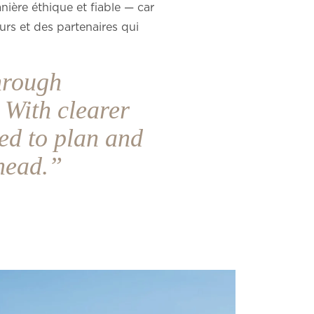
anière éthique et fiable — car
urs et des partenaires qui
hrough
 With clearer
red to plan and
ahead.”