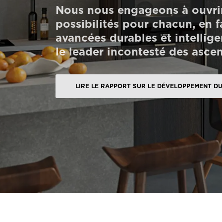
Nous nous engageons à ouvrir
Commander un HomeKit numérique
possibilités pour chacun, en f
Contactez-nous
avancées durables et intellige
le leader incontesté des ascen
Demander un devis
Newsletter S’enregistrer
LIRE LE RAPPORT SUR LE DÉVELOPPEMENT D
FAQ
Contactez-nous