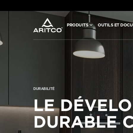
PRODUITS
OUTILS ET DOC
PRODUITS
OUTILS ET DOCUMENTS
BLOG ET NOUVELLES
DURABILITÉ
À PROPOS D’ARITCO
LE DÉVEL
DURABLE C
PROFESSIONNEL