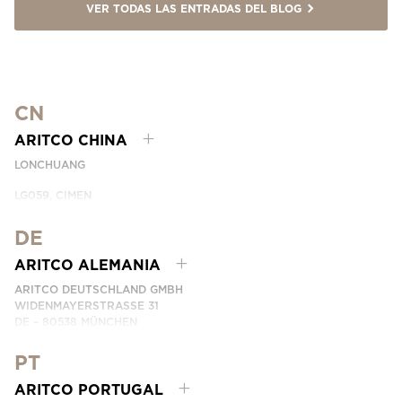
VER TODAS LAS ENTRADAS DEL BLOG
CN
ARITCO CHINA
LONCHUANG
LG059, CIMEN
NO.407 YISHAN RD, XUHUI DIST.
SHANGHAI, CHINA
DE
EMAIL:
INFO.CHINA@ARITCO.COM
ARITCO ALEMANIA
NÚMERO DE TELÉFONO:
+86 400 6233 121
ARITCO DEUTSCHLAND GMBH
CONTÁCTANOS
WIDENMAYERSTRASSE 31
DE – 80538 MÜNCHEN
GERMANY
PT
NÚMERO DE TELÉFONO: +49 7123 9597272
CONTÁCTANOS
ARITCO PORTUGAL