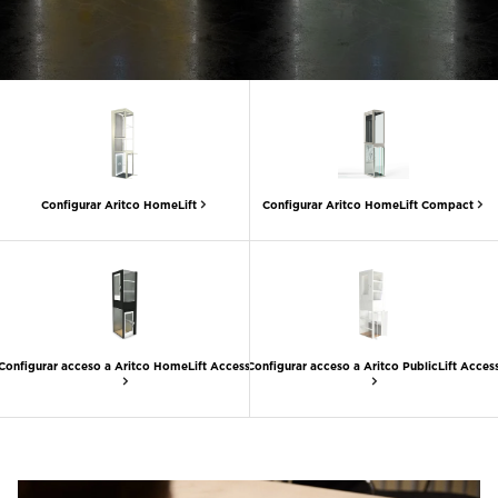
Contacte con nosotros
Pedir una estimación de precio
Newsletter Registráte
FAQ
Configurar Aritco HomeLift
Configurar Aritco HomeLift Compact
ES
Configurar acceso a Aritco HomeLift Access
Configurar acceso a Aritco PublicLift Acces