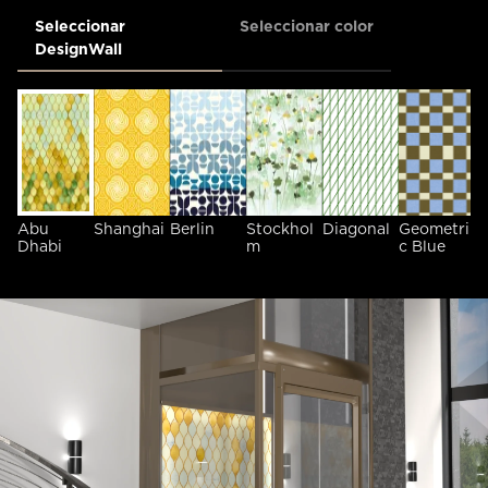
Seleccionar
Seleccionar color
DesignWall
Abu
Shanghai
Berlin
Stockhol
Diagonal
Geometri
G
Dhabi
m
c Blue
c