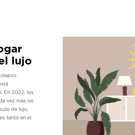
ogar
l lujo
colapso
está
. En 2022, los
ada vez más no
culo de lujo,
es tanto en el