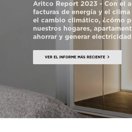
Aritco Report 2023 - Con el 
Pedir un HomeKit digital
facturas de energía y el clim
el cambio climático, ¿cómo 
Contacte con nosotros
nuestros hogares, apartamento
Pedir una estimación de precio
ahorrar y generar electricidad
Newsletter Registráte
FAQ
VER EL INFORME MÁS RECIENTE