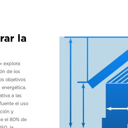
rar la
» explora
ión de los
los objetivos
a energética.
tiva a las
fuente el uso
ación y
ue el 80% de
050, la