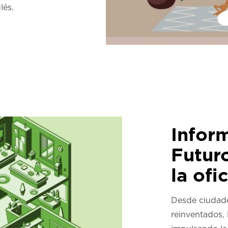
lés.
Infor
Futuro
la ofi
Desde ciudade
reinventados, 