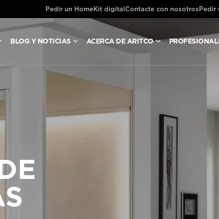
Pedir un HomeKit digital
Contacte con nosotros
Pedir
BLOG Y NOTICIAS
ACERCA DE ARITCO
PROFESIONAL
DE
AS