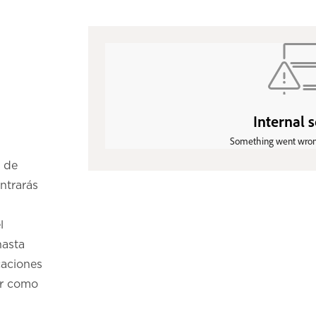
a de
ontrarás
l
hasta
caciones
ar como