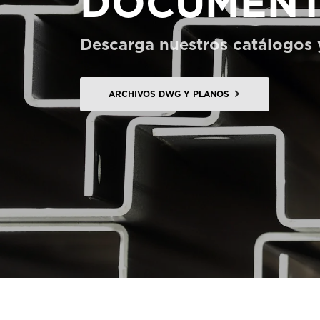
DOCUMENT
Pedir un HomeKit digital
Descarga nuestros catálogos y
Contacte con nosotros
Pedir una estimación de precio
ARCHIVOS DWG Y PLANOS
Newsletter Registráte
FAQ