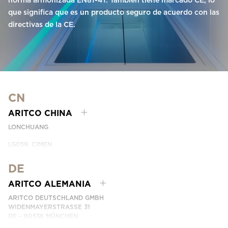
norma armonizada EN81-41. También tiene marcado CE, lo
que significa que es un producto seguro de acuerdo con las
directivas de la CE.
CN
ARITCO CHINA
LONCHUANG
LG059, CIMEN
NO.407 YISHAN RD, XUHUI DIST.
SHANGHAI, CHINA
DE
EMAIL:
INFO.CHINA@ARITCO.COM
ARITCO ALEMANIA
NÚMERO DE TELÉFONO:
+86 400 6233 121
ARITCO DEUTSCHLAND GMBH
CONTÁCTANOS
WIDENMAYERSTRASSE 31
DE – 80538 MÜNCHEN
GERMANY