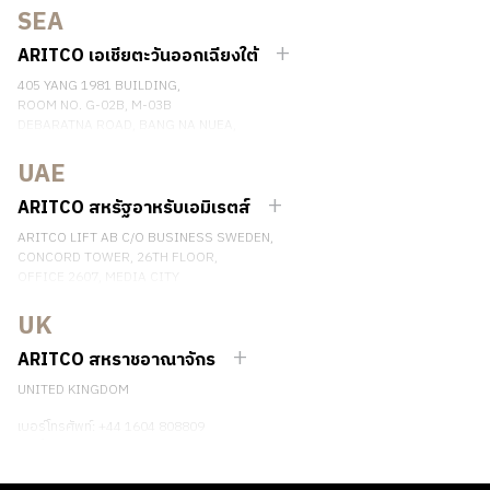
SEA
เบอร์โทรศัพท์: +46 8 120 401 00
ติดต่อเรา
ARITCO เอเชียตะวันออกเฉียงใต้
405 YANG 1981 BUILDING,
ROOM NO. G-02B, M-03B
DEBARATNA ROAD, BANG NA NUEA,
BANGNA, BANGKOK 10260 THAILAND.
UAE
เบอร์โทรศัพท์: +66 863174017
ติดต่อเรา
ARITCO สหรัฐอาหรับเอมิเรตส์
ARITCO LIFT AB C/O BUSINESS SWEDEN,
CONCORD TOWER, 26TH FLOOR,
OFFICE 2607, MEDIA CITY
DUBAI, UAE
UK
ติดต่อเรา
ARITCO สหราชอาณาจักร
UNITED KINGDOM
เบอร์โทรศัพท์: +44 1604 808809
ติดต่อเรา