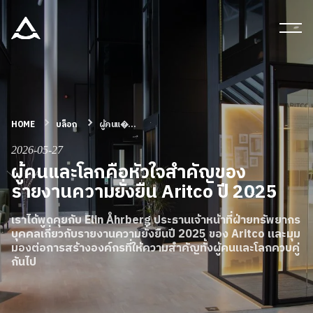
เครื่องมือและเอกสาร
บล็อก & ข่าวสาร
HOME
บล็อก
ผู้คนแ�...
ผลิตภัณฑ์
2026-05-27
ผู้คนและโลกคือหัวใจสำคัญของ
เกี่ยวกับ ARITCO
รายงานความยั่งยืน Aritco ปี 2025
เราได้พูดคุยกับ Elin Åhrberg ประธานเจ้าหน้าที่ฝ่ายทรัพยากร
สําหรับมืออาชีพ
บุคคลเกี่ยวกับรายงานความยั่งยืนปี 2025 ของ Aritco และมุม
มองต่อการสร้างองค์กรที่ให้ความสำคัญทั้งผู้คนและโลกควบคู่
กันไป
สั่งซื้อ Digital HomeKit