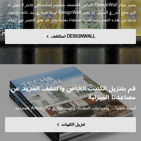
يتميز جدار DesignWall الخاص بالمصعد بتصميم إسكندنافي فاخر لا مثيل له
لأي منتج آخر في السوق. إذ يعتبر DesignWall لوحة فنية في حد ذاته، واختيار
واحد من هذه التصميمات الفنية المنتقاة بعناية يتيح لك بحق التعبير عن ذوقك.
DESIGNWALL استكشف
قم بتنزيل الكتيب الخاص واكتشف المزيد عن
مصاعدنا المنزلية
أحدث التقنيات، واحتياطات السلامة، والاستدامة في عالم Aritco للمصاعد.
تنزيل الكتيبات