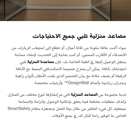
ابق على تواصل معنا
اطلب تقدير السعر
اشترك في نشرة الأخبار
مصاعد منزلية تلبي جميع الاحتياجات
FAQ
سواء أكنت عائلة مكونة من ثلاثة أجيال، أو تتطلع إلى استيعاب الزيارات من
ابق على تواصل معنا
الأصدقاء أو الأقارب المسنين، أو كنت بحاجة إلى التحديث لإنشاء مساحة
يسهل الوصول إليها في العلية الخاصة بك، فإن
مصاعدنا المنزلية
تلبي
احتياجاتك بأناقة. يمكن أن يمتزج تصميمنا الاسكندنافي البسيط مع الأناقة
AR
الرقيقة أو يضيف مكانة مع بيان التصميم الذي يلفت الأنظار بألوان زاهية
وجدران زجاجية وأنماط DesignWall™ وأرضيات مخصصة.
لدينا مجموعة من
المصاعد المنزلية
التي تم إنشاؤها لنوع مختلف من المنازل
وكذلك متطلبات مختلفة فيما يتعلق بإمكانية الوصول والراحة والمساحة.
سيعطيك كل شيء التفكير من خلال بيئة العمل ومجهزة بنظام SmartSafety
الخاص بنا لتوفير راحة البال لك في جميع الأوقات.