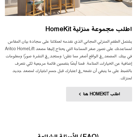
اطلب مجموعة منزلية HomeKit
يشتمل الطقم المنزلي المجاني الذي نقدمه لعملائنا على سجادة بيان المقاس
لمساعدتك على تصور صغر المساحة التي يحتاج إليها مصعد Aritco HomeLift
في بيتك. المصعد في الواقع أصغر مما تظن! وستجد في النشرة صورًا ومعلومات
إضافية عن الخيارات المتاحة. قمنا أيضًا بتضمين قائمة مرجعية لكي تتعرف
بالضبط على ما ينبغي أن تضعه في اعتبارك قبل حسم اختيارك لمصعد جديد
لمنزلك.
اطلب HOMEKIT هنا
(FAQ) الأسئلة الشائعة