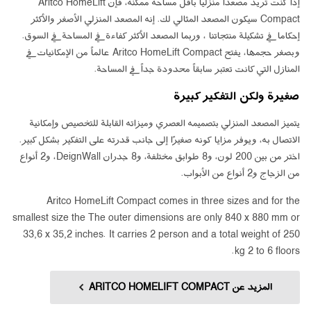
إذا كنت تريد مصعدًا منزليًا بأقل مساحة ممكنة، فإن Aritco HomeLift
Compact سيكون المصعد المثالي لك. إنه المصعد المنزلي الأصغر والأكثر
إحكاما في تشكيلة منتجاتنا ، وربما المصعد الأكثر كفاءة في المساحة في السوق.
وبصغر حجمها، يفتح Aritco HomeLift Compact عالماً من الإمكانيات في
المنازل التي كانت تعتبر سابقاً محدودة جداً في المساحة.
صغيرة ولكن التفكير كبيرة
يتميز المصعد المنزلي بتصميمه العصري وميزاته القابلة للتخصيص وإمكانية
الاتصال به، ويوفر مزايا كونه صغيرًا إلى جانب قدرته على التفكير بشكل كبير.
اختر من بين 200 لون، و8 طوابق مختلفة، و8 جدران DeignWall، و2 أنواع
من الزجاج و2 أنواع من الأبواب.
Aritco HomeLift Compact comes in three sizes and for the
smallest size the The outer dimensions are only 840 x 880 mm or
33,6 x 35,2 inches. It carries 2 person and a total weight of 250
kg 2 to 6 floors.
المزيد عن ARITCO HOMELIFT COMPACT