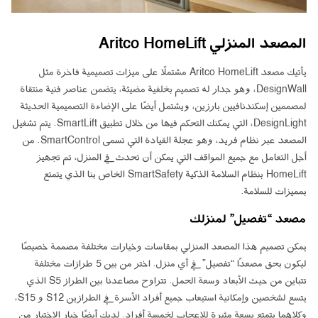
المصعد المنزلي Aritco HomeLift
يأتيك مصعد Aritco HomeLift مشتملًا على ميزات تصميمية فاخرة مثل
DesignWall، وهو جدار له تصميم بخلفية مضيئة، يتضمن عناصر فنية منتقاة
لمصممين إسكندنافيين بارزين، ويشتمل أيضًا على الإضاءة التصميمية الحديثة
DesignLight، التي يمكنك التحكم فيها من خلال تطبيق SmartLift. يتم تشغيل
المصعد عبر نظام فريد، وهو عجلة القيادة التي تسمى SmartControl. من
أجل التعامل مع جميع المواقف التي يمكن أن تحدث في المنزل، تم تجهيز
HomeLift بنظام السلامة الذكية SmartSafety الخاص بنا الذي يتمتع
بمميزات للسلامة.
مصعد “تفصيل” لمنزلك
يمكن تصميم هذا المصعد المنزلي بمقاسات وخيارات مختلفة مصممة خصيصًا
ليكون بحق مصعدًا “تفصيل” في أي منزل. اختر من بين 5 طرازات مختلفة
تتباين من حيث الأبعاد وسعة الحمل. تتراوح مصاعدنا بين الطراز S5 الذي
يتسع لشخصين وإمكانية استيعاب جميع أفراد الأسرة في الطرازين S12 و S15،
وكلاهما يتمتع بسعة مثيرة للإعجاب لخمسة أفراد. لديك أيضًا خيار الاختيار من