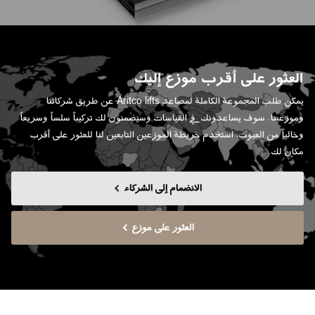
العثور على أقرب موزع إليك
يمكن طلب المجموعة الكاملة لمصاعد Aritco lifts عن طريق شركائنا
وموزعينا. سوف يساعدونك في القياسات وسيضمنون لك تركيباً سلساً وسريعاً
وخالياً من العيوب. استخدم خريطة الموزعين التابعين لنا للعثور على أقرب
مكان لك.
الانضمام إلى الشركاء
العثور على موزع