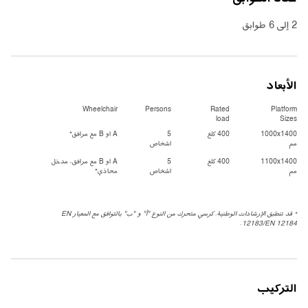
2 إلى 6 طوابق
الأبعاد
Wheelchair
Persons
Rated
Platform
load
Sizes
1000x1400
400 كلغ
5
A او B مع مرافق*
مم
اشخاص
1100x1400
400 كلغ
5
A او B مع مرافق، مدخل
مم
اشخاص
محاذي*
* قد تنطبق الإرشادات الوطنية. كرسي متحرك من النوع "أ" و "ب" بالتوافق مع المعيار ‎EN
12183/EN 12184.
التركيب