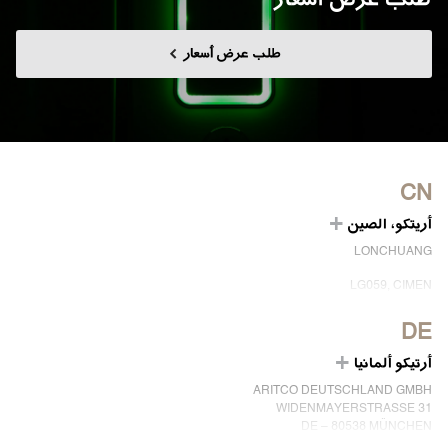
طلب عرض أسعار
CN
أريتكو، الصين
LONCHUANG
LG059, CIMEN
NO.407 YISHAN RD, XUHUI DIST.
SHANGHAI, CHINA
DE
EMAIL:
INFO.CHINA@ARITCO.COM
أرتيكو ألمانيا
الهاتف:
+86 400 6233 121
ARITCO DEUTSCHLAND GMBH
ابق على تواصل معنا
WIDENMAYERSTRASSE 31
DE – 80538 MÜNCHEN
ألمانيا