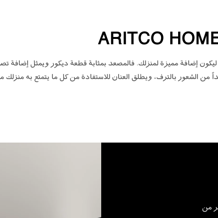
قد صممنا مصعد Aritco HomeLift ليكون إضافة مميزة لمنزلك. فالمصعد بمثابة قطعة ديكور ويمث
اً من الشعور بالترف، ويطلق العنان للاستفادة من كل ما يتمتع به منزلك م
Aritco HomeLi بالكثير من