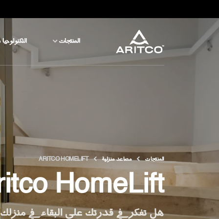
المنتجات
التكنولوجيا 
المنتجات
التكنولوجيا والسلامة
المدونة والأخبار
نبذة عن ARITCO
المنتجات
مصاعد منزلية
ARITCO HOMELIFT
ritco HomeLift
للمحترفين
هل تفكر في قدرتك على البقاء في منزلك 