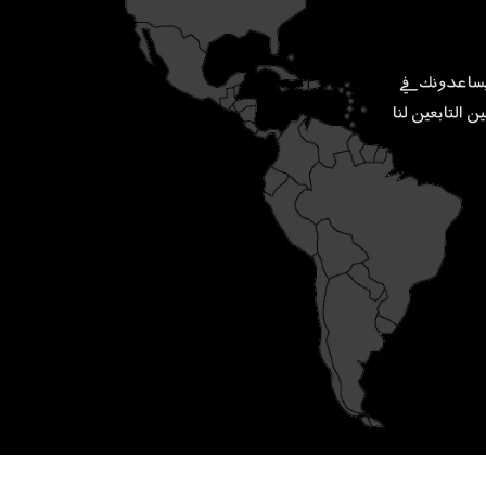
زعينا. سوف يساعدونك في
 التابعين لنا