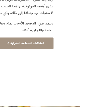
مدى أهمية الموثوقية. ولهذا السبب ف
5 سنوات. وبالإضافة إلى ذلك، يأتي نظامنا الخاص بمحرك البراغي والصواميل بضمان لمدة 10 سنوات.
يعتمد طراز المصعد الأنسب لمشروعك ع
العامة والتجارية أدناه.
استكشف المصاعد المنزلية