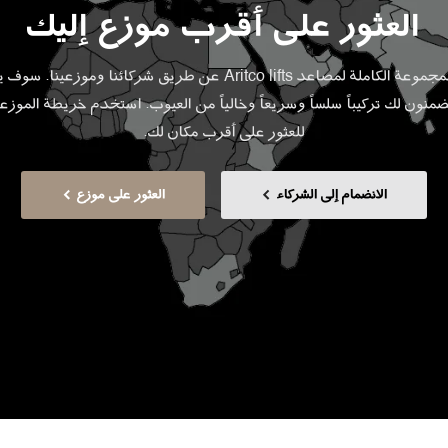
العثور على أقرب موزع إليك
يمكن طلب المجموعة الكاملة لمصاعد Aritco lifts عن طريق شركائنا ومو
نون لك تركيباً سلساً وسريعاً وخالياً من العيوب. استخدم خريطة الموزعين
للعثور على أقرب مكان لك.
الانضمام إلى الشركاء
العثور على موزع