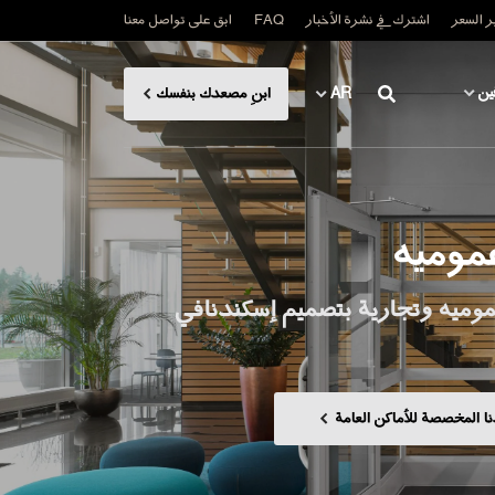
 السعر
اشترك في نشرة الأخبار
FAQ
ابق على تواصل معنا
ين
AR
ابنِ مصعدك بنفسك
موميه
وميه وتجارية بتصميم إسكندنافي
 المخصصة للأماكن العامة