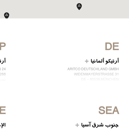
P
DE
أرتيكو ألمانيا
أرت
ARITCO DEUTSCHLAND GMBH
N 24
WIDENMAYERSTRASSE 31
288 21 ، كوسلاد
DE – 80538 MÜNCHEN
مدر
ألمانيا
إسبان
هاتف: +49 7123 9597272
الهاتف: 2552
ابق على تواصل معنا
ابق 
E
SEA
جنوب شرق آسيا
الإ