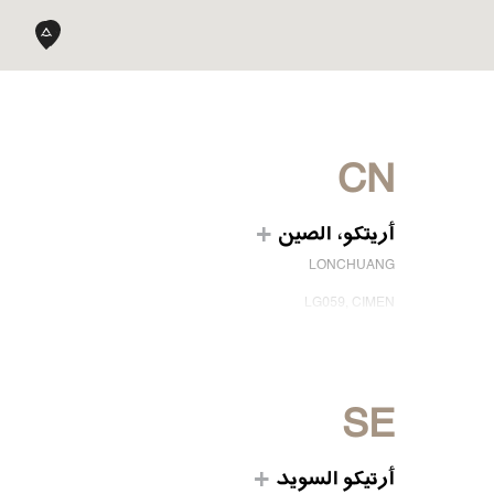
CN
أريتكو، الصين
LONCHUANG
LG059, CIMEN
NO.407 YISHAN RD, XUHUI DIST.
SHANGHAI, CHINA
EMAIL:
INFO.CHINA@ARITCO.COM
الهاتف:
+86 400 6233 121
SE
ابق على تواصل معنا
أرتيكو السويد