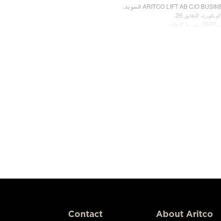
ARITCO LIFT AB C/O BUSI السويد،
ونكورد، الطابق 26،
 الإعلام
 الإمارات
على تواصل معنا
Contact
About Aritco