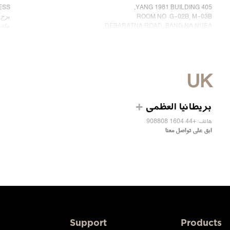
405 YANG 1981 BUILDING,
NESS
ROOM NO. G-02B, M-03B
برج ك
DEBARATNA ROAD, BANG NA NUEA,
مكتب 2607، مدينة
BANGNA, BANGKOK 10260 THAILAND.
دبي،
الهاتف +66 863174017
ابق 
ابق على تواصل معنا
UK
بريطانيا العظمى
هاتف: +44 1604 908808
ابق على تواصل معنا
Support
Products