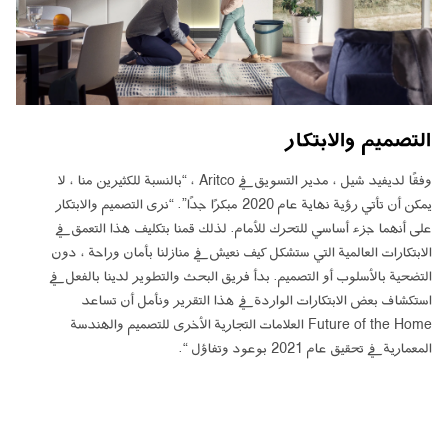
التصميم والابتكار
وفقًا لديفيد شيل ، مدير التسويق في Aritco ، “بالنسبة للكثيرين منا ، لا
يمكن أن تأتي رؤية نهاية عام 2020 مبكرًا جدًا”. “نرى التصميم والابتكار
على أنهما جزء أساسي للتحرك للأمام. لذلك قمنا بتكليف هذا التعمق في
الابتكارات العالمية التي ستشكل كيف نعيش في منازلنا بأمان وراحة ، دون
التضحية بالأسلوب أو التصميم. بدأ فريق البحث والتطوير لدينا بالفعل في
استكشاف بعض الابتكارات الواردة في هذا التقرير ونأمل أن تساعد
Future of the Home العلامات التجارية الأخرى للتصميم والهندسة
المعمارية في تحقيق عام 2021 بوعود وتفاؤل “.