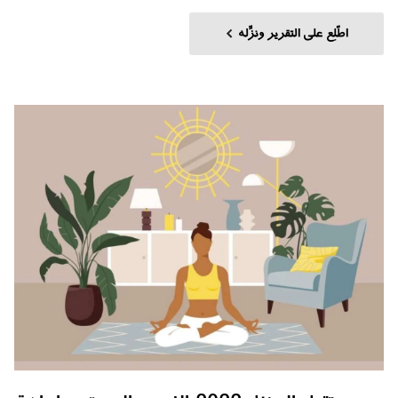
اطّلِع على التقرير ونزِّله