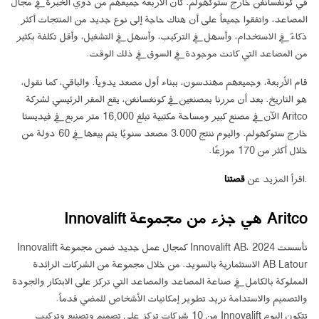
في كونغسانغن خارج ستوكهولم. كان الأربعة جميعهم من ذوي الخبرة في مجال
المصاعد، واتفقوا جميعاً على أن هناك حاجة إلى نوع جديد من المنتجات أكثر
ذكاءً في الاستخدام، وأسهل في التركيب، وأسهل في التشغيل، وأقل تكلفة بكثير
من المصاعد التي كانت موجودة في السوق في ذلك الوقت.
قام الأربعة، وجميعهم مهندسون، ببناء أول مصعد يدوياً. والباقي، كما نقول،
هو التاريخ. بعد أن مررنا بمصنعين في كونغسانغن، يقع المقر الرئيسي لشركة
Aritco الآن في مصنع كبير ومساحة مكتبية تبلغ 16,000 متر مربع في فيديستا
خارج ستوكهولم. واليوم ننتج 3.000 مصعد سنويًا يتم بيعها في 60 دولة من
خلال أكثر من 170 موزعًا.
.اقرأ المزيد عن
قصتنا
Aritco هي جزء من مجموعة Innovalift
تأسست Innovalift AB، 2024 كمجال عمل جديد ضمن مجموعة Innovalift
AB Latour الاستثمارية بالسويد. من خلال مجموعة من الشركات الرائدة
المملوكة بالكامل في صناعة المصاعد والمصاعد التي تركز على الابتكار والجودة
والتصميم والاستدامة نريد تطوير إمكانيات الأشخاص للمضي قدماً.
تتكون اليوم Innovalift من 10 شركات تركز على تصميم وتصنيع وتركيب