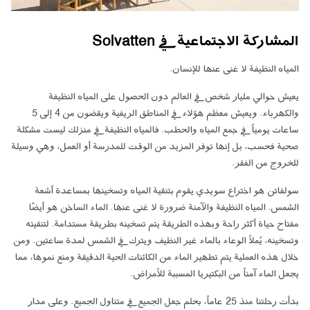
المشاركة الاجتماعية في Solvatten
المياه النظيفة لا غنى عنها للإنسان.
يعيش حوالي مليار شخص في العالم دون الحصول على المياه النظيفة
والكهرباء. ويعيش معظم هؤلاء في المناطق الريفية ويقضون من 4 إلى 5
ساعات يومياً في جمع المياه والحطب. فالمياه النظيفة في منزلك ليست مشكلة
صحية فحسب، بل إنها توفر المزيد من الوقت للمدرسة أو العمل، وهي وسيلة
للخروج من الفقر.
سولفاتن هو اختراع سويدي يقوم بتنقية المياه وتسخينها بمساعدة أشعة
الشمس. المياه النظيفة والآمنة ضرورة لا غنى عنها. الماء الساخن هو أيضًا
مفتاح حياة أكثر راحة وبهذه الطريقة يتم تسخينه بطريقة مستدامة. لتنقيته
وتسخينه، يُملأ الوعاء بالماء غير النظيف ويترك في الشمس لمدة ساعتين. ومن
خلال هذه العملية يتم تطهير الماء من الكائنات الحية الدقيقة ومنع نموها، مما
يجعل الماء آمناً من البكتيريا المسببة للأمراض.
بدأت رحلتنا منذ 25 عاماً، بحلم جعل الجميع في متناول الجميع. وعلى مدار