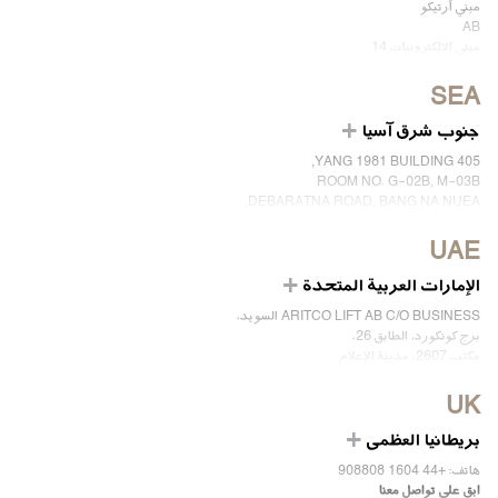
مبني أرتيكو
AB
مبني الالكترونيات 14
175 43 JÄRFÄLLA
السويد
SEA
الهاتف: 812040100 46
جنوب شرق آسيا
ابق على تواصل معنا
405 YANG 1981 BUILDING,
ROOM NO. G-02B, M-03B
DEBARATNA ROAD, BANG NA NUEA,
BANGNA, BANGKOK 10260 THAILAND.
UAE
الهاتف +66 863174017
ابق على تواصل معنا
الإمارات العربية المتحدة
ARITCO LIFT AB C/O BUSINESS السويد،
برج كونكورد، الطابق 26،
مكتب 2607، مدينة الإعلام
دبي، الإمارات
UK
ابق على تواصل معنا
بريطانيا العظمى
هاتف: +44 1604 908808
ابق على تواصل معنا