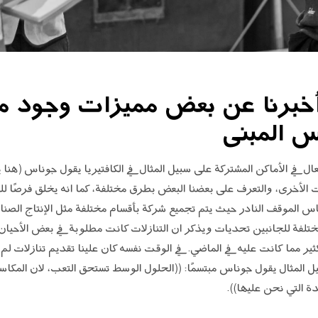
خبرنا عن بعض مميزات وجود مك
س المبنى
ي الأماكن المشتركة على سبيل المثال في الكافتيريا يقول جوناس (هنا يم
 الأخرى، والتعرف على بعضنا البعض بطرق مختلفة، كما انه يخلق فرصًا لل
لموقف النادر حيث يتم تجميع شركة بأقسام مختلفة مثل الإنتاج الصناعي
ختلفة للجانبين تحديات ويذكر ان التنازلات كانت مطلوبة في بعض الأحيان. ل
ثير مما كانت عليه في الماضي. في الوقت نفسه كان علينا تقديم تنازلات لم 
لمثال يقول جوناس مبتسمًا: ((الحلول الوسط تستحق التعب، لان المكاسب 
 التي نحن عليها)).