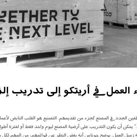
العمل في أريتكو إلى تدريب إلزا
وظفين الجدد في المصنع كجزء من تقديمهم. التصنيع هو القلب النابض لأعم
ا.” يمكن أن يكون التدريب على أرضية المصنع ليوم واحد فقط أو لفترة أطول
ه زميل العمل. يوضح جوناس أنه بغض النظر عن قوائمهم، من المهم لكل م