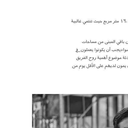
تأسست أريتكو في غرفة معيشة خارج ستوكهولم في عام ١٩٩٥. اليوم، يوجد منتج المصعد في مبنى بمساحة ١٦،٠٠٠ متر مربع حيث تنتمي غالبية
سويدي التصميم كل عام والتي يتم بيعها بعد ذلك إلى 40 دولة. يتكون باقي المبنى من مساحات
سواءيجب أن يكونوا يعملون في
دثة موضوع أهمية روح الفريق
 يمون لديهم على الأقل يوم من