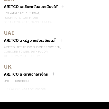
เบอร์โทรศัพท์: +46 8 120 401 00
ติดต่อเรา
ARITCO เอเชียตะวันออกเฉียงใต้
405 YANG 1981 BUILDING,
ROOM NO. G-02B, M-03B
DEBARATNA ROAD, BANG NA NUEA,
BANGNA, BANGKOK 10260 THAILAND.
UAE
เบอร์โทรศัพท์: +66 863174017
ติดต่อเรา
ARITCO สหรัฐอาหรับเอมิเรตส์
ARITCO LIFT AB C/O BUSINESS SWEDEN,
CONCORD TOWER, 26TH FLOOR,
OFFICE 2607, MEDIA CITY
DUBAI, UAE
UK
ติดต่อเรา
ARITCO สหราชอาณาจักร
UNITED KINGDOM
เบอร์โทรศัพท์: +44 1604 808809
ติดต่อเรา