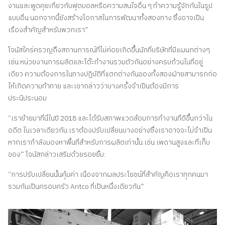
งานและพูดคุยเกี่ยวกับฟุตบอลหรือความสนใจอื่น ๆ ทำความรู้จักกันในรูป
แบบอื่น นอกจากนี้ยังสร้างโอกาสในการพัฒนาทั้งสองทาง ซึ่งอาจเป็น
เรื่องสำคัญสำหรับพวกเรา”
โจนัสใคร่ครวญถึงสถานการณ์ที่ไม่ค่อยเกิดขึ้นนักที่บริษัทที่มีแผนกต่างๆ
เช่น หน่วยงานการผลิตและโต๊ะทำงานรวมตัวกันอย่างครบถ้วนในที่อยู่
เดียว ความต้องการในทางปฏิบัติที่แตกต่างกันของทั้งสองฝ่ายสามารถก่อ
ให้เกิดความท้าทาย และเขากล่าวว่าบางครั้งจำเป็นต้องมีการ
ประนีประนอม
“เราย้ายมาที่นี่ในปี 2018 และได้รับสภาพแวดล้อมการทำงานที่ดีขึ้นกว่าใน
อดีต ในเวลาเดียวกัน เราต้องปรับเปลี่ยนบางอย่างซึ่งเราอาจจะไม่จำเป็น
หากเรากำลังมองหาพื้นที่สำหรับการผลิตเท่านั้น เช่น เพดานสูงและที่เก็บ
ของ” โจนัสกล่าวเสริมด้วยรอยยิ้ม:
“การปรับเปลี่ยนนั้นคุ้มค่า เนื่องจากผลประโยชน์ที่สำคัญคือเราทุกคนมา
รวมกันเป็นครอบครัว Aritco ที่เป็นหนึ่งเดียวกัน”