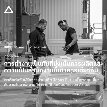
เครื่องมือและเอกสาร
บล็อก & ข่าวสาร
ผลิตภัณฑ์
HOME
บล็อก
การทำง�...
2022-04-12
การทำงานเป็นทีมที่มุ่งเน้นการผลิตและ
เกี่ยวกับ ARITCO
ความเป็นสำนักงานในอาคารเดียวกัน
สําหรับมืออาชีพ
เราติดต่อกับผู้จัดการฝ่ายผลิต Jonas Furu เพื่อพูดคุยเกี่ยว
กับการจัดการสถานที่ทำงานที่ไม่เหมือนใครของ Aritco
สั่งซื้อ Digital HomeKit