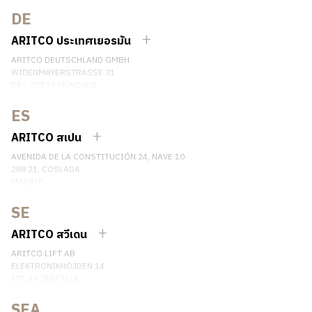
SHANGHAI, CHINA
DE
EMAIL:
INFO.CHINA@ARITCO.COM
ARITCO ประเทศเยอรมัน
เบอร์โทรศัพท์: +86 400 6233 121
ARITCO DEUTSCHLAND GMBH
ติดต่อเรา
WIDENMAYERSTRASSE 31
DE – 80538 MÜNCHEN
GERMANY
ES
เบอร์โทรศัพท์: +49 7123 9597272
ติดต่อเรา
ARITCO สเปน
AVENIDA DE LA CONSTITUCIÓN 24, NAVE 10
288 21, COSLADA
MADRID
SPAIN
SE
เบอร์โทรศัพท์: (+34) 918 622 552
ติดต่อเรา
ARITCO สวีเดน
ARITCO LIFT AB
ELEKTRONIKHÖJDEN 14
175 43 JÄRFÄLLA
SWEDEN
SEA