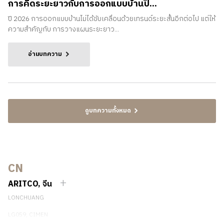
การคิดระยะยาวกับการออกแบบบ้านปี...
ปี 2026 การออกแบบบ้านไม่ได้ขับเคลื่อนด้วยเทรนด์ระยะสั้นอีกต่อไป แต่ให้
ความสำคัญกับ การวางแผนระยะยาว...
อ่านบทความ
ดูบทความทั้งหมด
CN
ARITCO, จีน
LONCHUANG
LG059, CIMEN
NO.407 YISHAN RD, XUHUI DIST.