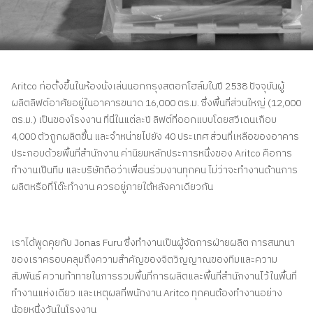
ติดต่อเรา
สอบถามราคาประเมิน
สมัครรับจดหมายข่าว
Aritco ก่อตั้งขึ้นในห้องนั่งเล่นนอกกรุงสตอกโฮล์มในปี 2538 ปัจจุบันผู้
คําถามที่พบบ่อย
ผลิตลิฟต์อาศัยอยู่ในอาคารขนาด 16,000 ตร.ม. ซึ่งพื้นที่ส่วนใหญ่ (12,000
ตร.ม.) เป็นของโรงงาน ที่นี่ในแต่ละปี ลิฟต์ที่ออกแบบโดยสวีเดนเกือบ
4,000 ตัวถูกผลิตขึ้น และจำหน่ายไปยัง 40 ประเทศ ส่วนที่เหลือของอาคาร
TH
ประกอบด้วยพื้นที่สำนักงาน ค่านิยมหลักประการหนึ่งของ Aritco คือการ
ทำงานเป็นทีม และบริษัทถือว่าเพื่อนร่วมงานทุกคน ไม่ว่าจะทำงานด้านการ
ผลิตหรือที่โต๊ะทำงาน ควรอยู่ภายใต้หลังคาเดียวกัน
เราได้พูดคุยกับ Jonas Furu ซึ่งทำงานเป็นผู้จัดการฝ่ายผลิต การสนทนา
ของเราครอบคลุมถึงความสำคัญของจิตวิญญาณของทีมและความ
สัมพันธ์ ความท้าทายในการรวมพื้นที่การผลิตและพื้นที่สำนักงานไว้ในพื้นที่
ทำงานแห่งเดียว และเหตุผลที่พนักงาน Aritco ทุกคนต้องทำงานอย่าง
น้อยหนึ่งวันในโรงงาน