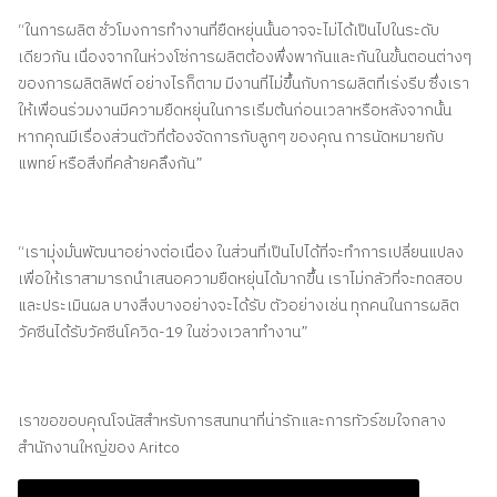
“ในการผลิต ชั่วโมงการทำงานที่ยืดหยุ่นนั้นอาจจะไม่ได้เป็นไปในระดับ
เดียวกัน เนื่องจากในห่วงโซ่การผลิตต้องพึ่งพากันและกันในขั้นตอนต่างๆ
ของการผลิตลิฟต์ อย่างไรก็ตาม มีงานที่ไม่ขึ้นกับการผลิตที่เร่งรีบ ซึ่งเรา
ให้เพื่อนร่วมงานมีความยืดหยุ่นในการเริ่มต้นก่อนเวลาหรือหลังจากนั้น
หากคุณมีเรื่องส่วนตัวที่ต้องจัดการกับลูกๆ ของคุณ การนัดหมายกับ
แพทย์ หรือสิ่งที่คล้ายคลึงกัน”
“เรามุ่งมั่นพัฒนาอย่างต่อเนื่อง ในส่วนที่เป็นไปได้ที่จะทำการเปลี่ยนแปลง
เพื่อให้เราสามารถนำเสนอความยืดหยุ่นได้มากขึ้น เราไม่กลัวที่จะทดสอบ
และประเมินผล บางสิ่งบางอย่างจะได้รับ ตัวอย่างเช่น ทุกคนในการผลิต
วัคซีนได้รับวัคซีนโควิด-19 ในช่วงเวลาทำงาน”
เราขอขอบคุณโจนัสสำหรับการสนทนาที่น่ารักและการทัวร์ชมใจกลาง
สำนักงานใหญ่ของ Aritco