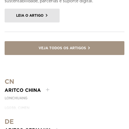
sustentabilidade, parcerias e suporte digital.
LEIA O ARTIGO
VEJA TODOS OS ARTIGOS
CN
ARITCO CHINA
LONCHUANG
LG059, CIMEN
NO.407 YISHAN RD, XUHUI DIST.
SHANGHAI, CHINA
DE
EMAIL:
INFO.CHINA@ARITCO.COM