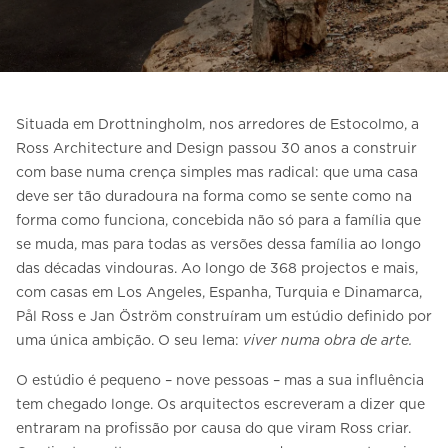
Entre em contacto connosco
Estimativa de preço
Subscreva a newsletter
Situada em Drottningholm, nos arredores de Estocolmo, a
FAQ
Ross Architecture and Design passou 30 anos a construir
com base numa crença simples mas radical: que uma casa
deve ser tão duradoura na forma como se sente como na
PT
forma como funciona, concebida não só para a família que
se muda, mas para todas as versões dessa família ao longo
das décadas vindouras. Ao longo de 368 projectos e mais,
com casas em Los Angeles, Espanha, Turquia e Dinamarca,
Pål Ross e Jan Öström construíram um estúdio definido por
uma única ambição. O seu lema:
viver numa obra de arte.
O estúdio é pequeno – nove pessoas – mas a sua influência
tem chegado longe. Os arquitectos escreveram a dizer que
entraram na profissão por causa do que viram Ross criar.