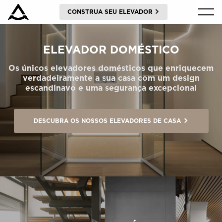
CONSTRUA SEU ELEVADOR
PRODUTOS
ELEVADOR DOMÉSTICO
TECNOLOGIA
Os únicos elevadores domésticos que enriquecem
verdadeiramente a sua casa com um design
escandinavo e uma segurança excepcional
BLOG E NOTÍCIAS
DESCUBRA OS NOSSOS ELEVADORES DE CASA
SOBRE A ARITCO
PROFISSIONAL
Encomendar um HomeKit digital