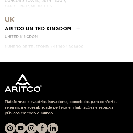
CONCORD TOWER, 26TH FLOOR,
OFFICE 2607, MEDIA CITY
DUBAI, UAE
UK
ENTRE EM CONTACTO CONNOSCO
ARITCO UNITED KINGDOM
UNITED KINGDOM
NÚMERO DE TELEFONE: +44 1604 808809
ENTRE EM CONTACTO CONNOSCO
Plataformas elevatórias inovadoras, concebidas para conforto,
segurança e acessibilidade perfeita em habitações e espaços
públicos em todo o mundo.