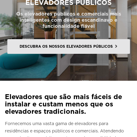
ELEVADORES PÚBLICOS
Entre em contacto connosco
Os elevadores públicos e comerciais mais
Estimativa de preço
inteligentes com design escandinavo e
funcionalidade fiável
Subscreva a newsletter
FAQ
DESCUBRA OS NOSSOS ELEVADORES PÚBLICOS
PT
Elevadores que são mais fáceis de
instalar e custam menos que os
elevadores tradicionais.
Fornecemos uma vasta gama de elevadores para
residências e espaços públicos e comerciais. Atendendo