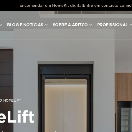
Encomendar um HomeKit digital
Entre em contacto conn
BLOG E NOTÍCIAS
SOBRE A ARITCO
PROFISSIONAL
O HOMELIFT
Lift