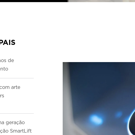
PAIS
nos de
ento
com arte
rs
ma geração
ação SmartLift