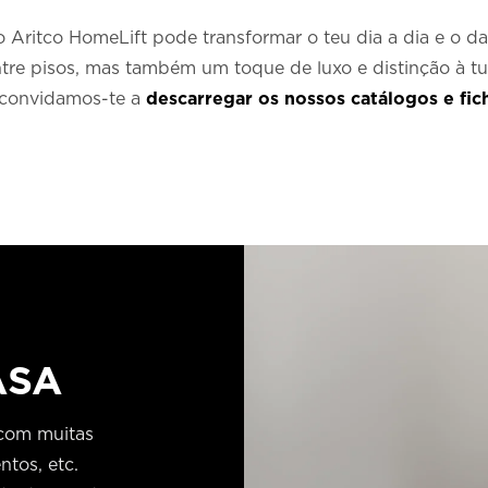
Aritco HomeLift pode transformar o teu dia a dia e o da 
tre pisos, mas também um toque de luxo e distinção à tua
, convidamos-te a
descarregar os nossos catálogos e fic
ASA
 com muitas
tos, etc.