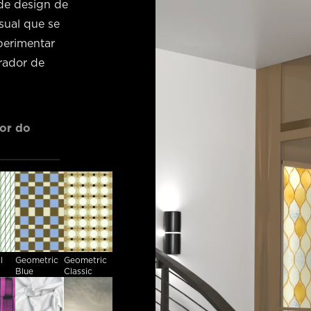
de design de
sual que se
perimentar
rador de
cor do
l
Geometric
Geometric
Blue
Classic