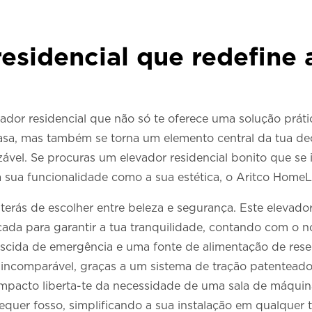
esidencial que redefine 
o
dor residencial que não só te oferece uma solução prátic
 casa, mas também se torna um elemento central da tua de
ável. Se procuras um elevador residencial bonito que s
 sua funcionalidade como a sua estética, o Aritco HomeLif
erás de escolher entre beleza e segurança. Este elevador
ada para garantir a tua tranquilidade, contando com o n
scida de emergência e uma fonte de alimentação de reser
 é incomparável, graças a um sistema de tração patentea
mpacto liberta-te da necessidade de uma sala de máquin
equer fosso, simplificando a sua instalação em qualquer t