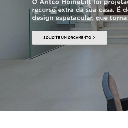
O Aritco HomeLift foi projeta
Encomendar um HomeKit digital
recurso extra da sua casa. É 
design espetacular, que torna
Entre em contacto connosco
Estimativa de preço
SOLICITE UM ORÇAMENTO
Subscreva a newsletter
FAQ