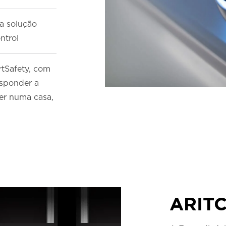
a solução
ntrol
tSafety, com
esponder a
er numa casa,
ARIT