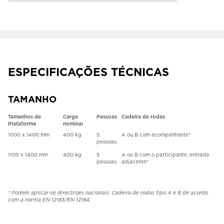
ESPECIFICAÇÕES TÉCNICAS
TAMANHO
Tamanhos de
Carga
Pessoas
Cadeira de rodas
Plataforma
nominal
1000 x 1400 mm
400 kg
5
A ou B com acompanhante*
pessoas.
1100 x 1400 mm
400 kg
5
A ou B com o participante, entrada
pessoas.
adjacente*
* Podem aplicar-se directrizes nacionais. Cadeira de rodas tipo A e B de acordo
com a norma EN 12183/EN 12184.