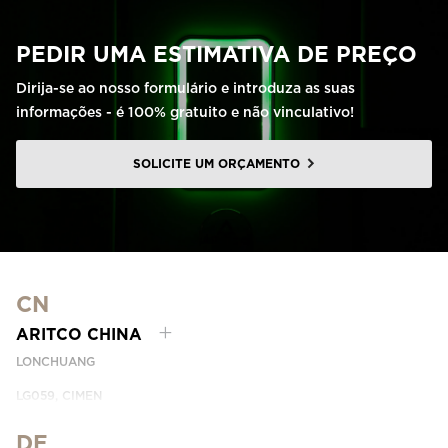
PEDIR UMA ESTIMATIVA DE PREÇO
Dirija-se ao nosso formulário e introduza as suas
informações - é 100% gratuito e não vinculativo!
SOLICITE UM ORÇAMENTO
CN
ARITCO CHINA
LONCHUANG
LG059, CIMEN
NO.407 YISHAN RD, XUHUI DIST.
SHANGHAI, CHINA
DE