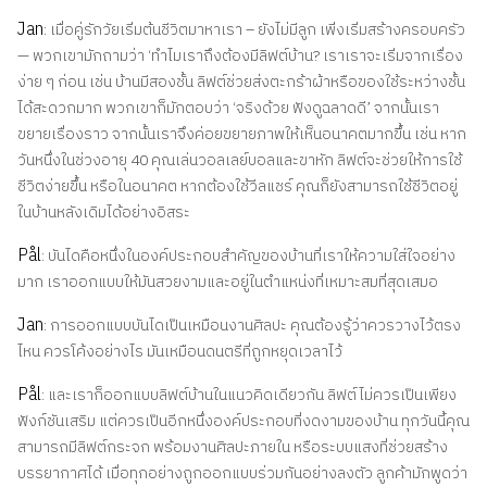
Jan
: เมื่อคู่รักวัยเริ่มต้นชีวิตมาหาเรา – ยังไม่มีลูก เพิ่งเริ่มสร้างครอบครัว
— พวกเขามักถามว่า ‘ทำไมเราถึงต้องมีลิฟต์บ้าน? เราเราจะเริ่มจากเรื่อง
ง่าย ๆ ก่อน เช่น บ้านมีสองชั้น ลิฟต์ช่วยส่งตะกร้าผ้าหรือของใช้ระหว่างชั้น
ได้สะดวกมาก พวกเขาก็มักตอบว่า ‘จริงด้วย ฟังดูฉลาดดี’ จากนั้นเรา
ขยายเรื่องราว จากนั้นเราจึงค่อยขยายภาพให้เห็นอนาคตมากขึ้น เช่น หาก
วันหนึ่งในช่วงอายุ 40 คุณเล่นวอลเลย์บอลและขาหัก ลิฟต์จะช่วยให้การใช้
ชีวิตง่ายขึ้น หรือในอนาคต หากต้องใช้วีลแชร์ คุณก็ยังสามารถใช้ชีวิตอยู่
ในบ้านหลังเดิมได้อย่างอิสระ
Pål
: บันไดคือหนึ่งในองค์ประกอบสำคัญของบ้านที่เราให้ความใส่ใจอย่าง
มาก เราออกแบบให้มันสวยงามและอยู่ในตำแหน่งที่เหมาะสมที่สุดเสมอ
Jan
: การออกแบบบันไดเป็นเหมือนงานศิลปะ คุณต้องรู้ว่าควรวางไว้ตรง
ไหน ควรโค้งอย่างไร มันเหมือนดนตรีที่ถูกหยุดเวลาไว้
Pål
: และเราก็ออกแบบลิฟต์บ้านในแนวคิดเดียวกัน ลิฟต์ไม่ควรเป็นเพียง
ฟังก์ชันเสริม แต่ควรเป็นอีกหนึ่งองค์ประกอบที่งดงามของบ้าน ทุกวันนี้คุณ
สามารถมีลิฟต์กระจก พร้อมงานศิลปะภายใน หรือระบบแสงที่ช่วยสร้าง
บรรยากาศได้ เมื่อทุกอย่างถูกออกแบบร่วมกันอย่างลงตัว ลูกค้ามักพูดว่า