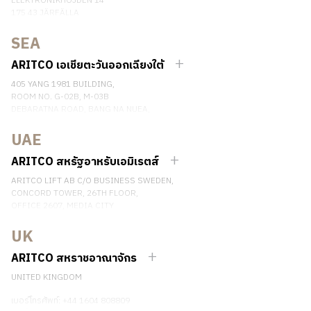
ELEKTRONIKHÖJDEN 14
175 43 JÄRFÄLLA
SWEDEN
SEA
เบอร์โทรศัพท์: +46 8 120 401 00
ติดต่อเรา
ARITCO เอเชียตะวันออกเฉียงใต้
405 YANG 1981 BUILDING,
ROOM NO. G-02B, M-03B
DEBARATNA ROAD, BANG NA NUEA,
BANGNA, BANGKOK 10260 THAILAND.
UAE
เบอร์โทรศัพท์: +66 863174017
ติดต่อเรา
ARITCO สหรัฐอาหรับเอมิเรตส์
ARITCO LIFT AB C/O BUSINESS SWEDEN,
CONCORD TOWER, 26TH FLOOR,
OFFICE 2607, MEDIA CITY
DUBAI, UAE
UK
ติดต่อเรา
ARITCO สหราชอาณาจักร
UNITED KINGDOM
เบอร์โทรศัพท์: +44 1604 808809