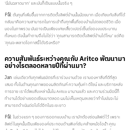
‘นี่มันฉลาดมาก’ และมันก็เป็นแบบนั้นจริง ๆ
Pål
: ต้นทุนที่เพิ่มขึ้นจากการติดตั้งลิฟต์บ้านนั้นน้อยมาก เมื่อเทียบกับสิ่งที่ได้
กลับมาคือความสามารถในการเข้าถึงทุกพื้นที่ของบ้านไปตลอดชีวิต เมื่อ
มองในภาพรวม มันอาจเป็นเพียงเศษเสี้ยวเปอร์เซ็นต์ของงบประมาณ
ทั้งหมด ดังนั้นคำถามจึงไม่ใช่ว่า ‘คุณสามารถติดตั้งลิฟต์บ้านได้ไหม’ แต่คือ
‘คุณจะพลาดโอกาสนี้ได้จริงหรือ?
ความสัมพันธ์ระหว่างคุณกับ Aritco พัฒนามา
อย่างไรตลอดหลายปีที่ผ่านมา?
Jan
: เช่นเดียวกับทุกพันธมิตรที่เราร่วมงานด้วย เรามองหาสิ่งที่ดีที่สุด
เสมอ ทั้งในด้านคุณภาพของผลิตภัณฑ์ ความคุ้มค่า ดีไซน์ และบริการหลัง
การขาย เราได้พบสิ่งเหล่านั้นใน Aritco มานานแล้ว และความร่วมมือนี้ก็
ทำงานได้อย่างยอดเยี่ยมมาตลอด ผมไม่เห็นเหตุผลเลยว่าทำไมมันจะไม่
สามารถดำเนินต่อไปได้อีกในระยะยาว
Pål
: ในช่วงแรก ๆ ของการออกแบบบ้าน เรามักต้องซ่อนลิฟต์ไว้ เพราะ
ลิฟต์ในยุคนั้นเป็นเพียงองค์ประกอบด้านฟังก์ชัน คล้ายหม้อไอน้ํา คุณ