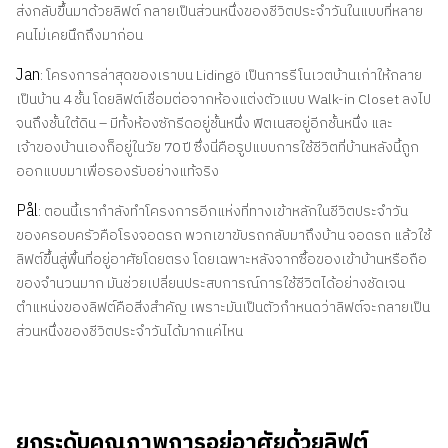
ส่งกลับขึ้นมาด้วยลิฟต์ กลายเป็นส่วนหนึ่งของชีวิตประจำวันในแบบที่หลาย
คนไม่เคยนึกถึงมาก่อน
Jan
: โครงการล่าสุดของเราบน Lidingö เป็นการรีโนเวตบ้านเก่าให้กลาย
เป็นบ้าน 4 ชั้น โดยลิฟต์เชื่อมต่อจากห้องแต่งตัวแบบ Walk-in Closet ลงไป
จนถึงชั้นใต้ดิน – มีทั้งห้องซักรีดอยู่ชั้นหนึ่ง ฟิตเนสอยู่อีกชั้นหนึ่ง และ
เจ้าของบ้านเองก็อยู่ในวัย 70 ปี ซึ่งนี่คือรูปแบบการใช้ชีวิตที่บ้านหลังนี้ถูก
ออกแบบมาเพื่อรองรับอย่างแท้จริง
Pål
: ตอนนี้เรากำลังทำโครงการอีกแห่งที่ทางเข้าหลักในชีวิตประจำวัน
ของครอบครัวคือโรงจอดรถ พวกเขาขับรถกลับมาถึงบ้าน จอดรถ แล้วใช้
ลิฟต์ขึ้นสู่พื้นที่อยู่อาศัยโดยตรง โดยเฉพาะหลังจากซื้อของเข้าบ้านหรือถือ
ของจำนวนมาก มันช่วยเปลี่ยนประสบการณ์การใช้ชีวิตได้อย่างชัดเจน
ตำแหน่งของลิฟต์คือสิ่งสำคัญ เพราะมันเป็นตัวกำหนดว่าลิฟต์จะกลายเป็น
ส่วนหนึ่งของชีวิตประจำวันได้มากแค่ไหน
ยกระดับคุณภาพการอยู่อาศัยด้วยลิฟต์