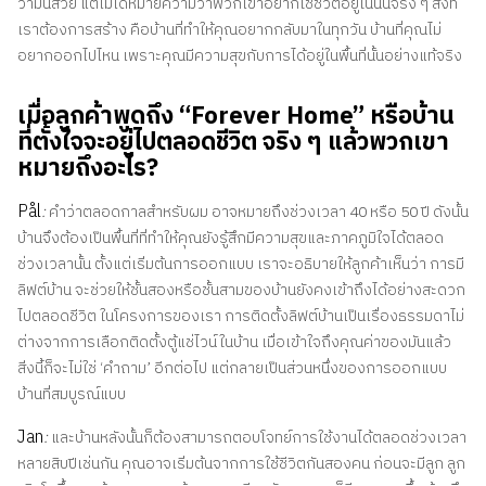
ว่ามันสวย แต่ไม่ได้หมายความว่าพวกเขาอยากใช้ชีวิตอยู่ในนั้นจริง ๆ สิ่งที่
เราต้องการสร้าง คือบ้านที่ทำให้คุณอยากกลับมาในทุกวัน บ้านที่คุณไม่
อยากออกไปไหน เพราะคุณมีความสุขกับการได้อยู่ในพื้นที่นั้นอย่างแท้จริง
เมื่อลูกค้าพูดถึง “Forever Home” หรือบ้าน
ที่ตั้งใจจะอยู่ไปตลอดชีวิต จริง ๆ แล้วพวกเขา
หมายถึงอะไร?
Pål
:
คำว่าตลอดกาลสำหรับผม อาจหมายถึงช่วงเวลา 40 หรือ 50 ปี ดังนั้น
บ้านจึงต้องเป็นพื้นที่ที่ทำให้คุณยังรู้สึกมีความสุขและภาคภูมิใจได้ตลอด
ช่วงเวลานั้น ตั้งแต่เริ่มต้นการออกแบบ เราจะอธิบายให้ลูกค้าเห็นว่า การมี
ลิฟต์บ้าน จะช่วยให้ชั้นสองหรือชั้นสามของบ้านยังคงเข้าถึงได้อย่างสะดวก
ไปตลอดชีวิต ในโครงการของเรา การติดตั้งลิฟต์บ้านเป็นเรื่องธรรมดาไม่
ต่างจากการเลือกติดตั้งตู้แช่ไวน์ในบ้าน เมื่อเข้าใจถึงคุณค่าของมันแล้ว
สิ่งนี้ก็จะไม่ใช่ ‘คำถาม’ อีกต่อไป แต่กลายเป็นส่วนหนึ่งของการออกแบบ
บ้านที่สมบูรณ์แบบ
Jan
:
และบ้านหลังนั้นก็ต้องสามารถตอบโจทย์การใช้งานได้ตลอดช่วงเวลา
หลายสิบปีเช่นกัน คุณอาจเริ่มต้นจากการใช้ชีวิตกันสองคน ก่อนจะมีลูก ลูก