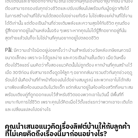
เติบโตขึ้นและย้ายออกจากบ้าน ขณะเดียวกันคุณเองก็มีอายุมากขึ้น บ้านจึง
ต้องสามารถรองรับทุกช่วงชีวิตและปรับเปลี่ยนไปพร้อมกับผู้อยู่อาศัยได้
ในการสร้างบ้านที่ใช้งานได้ตลอดไปอย่างแท้จริง ไม่ใช่เพียงแค่บ้านที่ใช้งาน
ได้ดีเท่านั้น แต่ต้องเป็นบ้านที่ช่วยเติมพลังและความสุขให้กับชีวิต คุณต้อง
รู้สึกอยากอยู่ในบ้านหลังนั้นจริง ๆเพราะหากคุณไม่ได้รู้สึกอยากอยู่ที่นั่น
สุดท้ายแล้วมันก็จะไม่ใช่บ้านที่คุณอยากอยู่ไปตลอดชีวิต
Pål
:
มีความเข้าใจผิดอยู่บ่อยครั้งว่า บ้านสำหรับช่วงวัยหลังเกษียณควรมี
ขนาดเล็กลง เพราะจะได้ดูแลง่าย และควรเป็นบ้านชั้นเดียว เผื่อวันหนึ่ง
ต้องใช้วีลแชร์ ผมคิดว่าทั้งสองแนวคิดนั้นไม่ถูกต้อง หากบ้านที่คุณสร้างไว้
เมื่อ 30 ปีก่อน ยังสามารถดึงดูดให้ลูก ๆ อยากกลับมารวมตัวกันทุกช่วงฤดู
ร้อนได้ นั่นคือบ้านที่ทำหน้าที่ของมันได้อย่างสมบูรณ์ และพวกเขาไม่ได้กลับ
มาเพียงเพื่อห้องนอนเดิมในวัยเด็ก แต่กลับมาอยู่ในห้องห้องสวีทที่เหมาะสม
พร้อมเตียงคู่ที่ถูกออกแบบไว้สำหรับชีวิตของพวกเขาในวันนี้ มีพื้นที่ที่
เหมาะกับการใช้ชีวิต เพราะคุณได้คิดเผื่อไว้ตั้งแต่แรกว่าพวกเขาจะเติบโต
และเปลี่ยนแปลงไปอย่างไร
คุณนำเสนอแนวคิดเรื่องลิฟต์บ้านให้กับลูกค้า
ที่ไม่เคยคิดถึงเรื่องนี้มาก่อนอย่างไร?