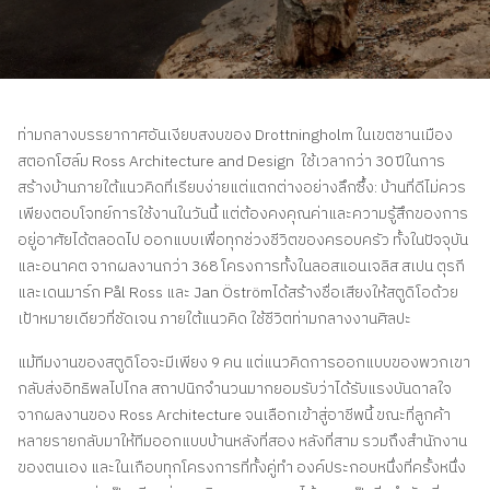
ติดต่อเรา
สอบถามราคาประเมิน
สมัครรับจดหมายข่าว
ท่ามกลางบรรยากาศอันเงียบสงบของ Drottningholm ในเขตชานเมือง
คําถามที่พบบ่อย
สตอกโฮล์ม Ross Architecture and Design ใช้เวลากว่า 30 ปีในการ
สร้างบ้านภายใต้แนวคิดที่เรียบง่ายแต่แตกต่างอย่างลึกซึ้ง: บ้านที่ดีไม่ควร
เพียงตอบโจทย์การใช้งานในวันนี้ แต่ต้องคงคุณค่าและความรู้สึกของการ
TH
อยู่อาศัยได้ตลอดไป ออกแบบเพื่อทุกช่วงชีวิตของครอบครัว ทั้งในปัจจุบัน
และอนาคต จากผลงานกว่า 368 โครงการทั้งในลอสแอนเจลิส สเปน ตุรกี
และเดนมาร์ก Pål Ross และ Jan Öströmได้สร้างชื่อเสียงให้สตูดิโอด้วย
เป้าหมายเดียวที่ชัดเจน ภายใต้แนวคิด ใช้ชีวิตท่ามกลางงานศิลปะ
แม้ทีมงานของสตูดิโอจะมีเพียง 9 คน แต่แนวคิดการออกแบบของพวกเขา
กลับส่งอิทธิพลไปไกล สถาปนิกจำนวนมากยอมรับว่าได้รับแรงบันดาลใจ
จากผลงานของ Ross Architecture จนเลือกเข้าสู่อาชีพนี้ ขณะที่ลูกค้า
หลายรายกลับมาให้ทีมออกแบบบ้านหลังที่สอง หลังที่สาม รวมถึงสำนักงาน
ของตนเอง และในเกือบทุกโครงการที่ทั้งคู่ทํา องค์ประกอบหนึ่งที่ครั้งหนึ่ง