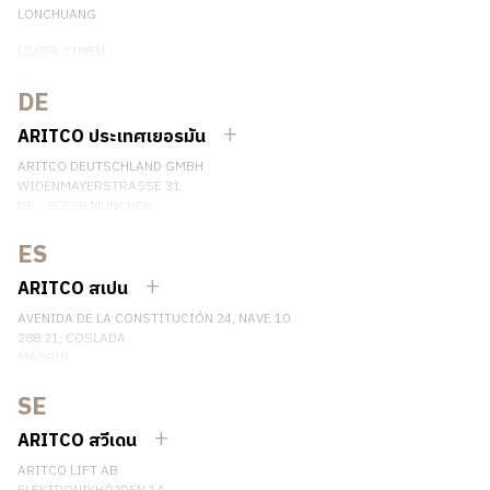
LONCHUANG
LG059, CIMEN
NO.407 YISHAN RD, XUHUI DIST.
SHANGHAI, CHINA
DE
EMAIL:
INFO.CHINA@ARITCO.COM
ARITCO ประเทศเยอรมัน
เบอร์โทรศัพท์: +86 400 6233 121
ARITCO DEUTSCHLAND GMBH
ติดต่อเรา
WIDENMAYERSTRASSE 31
DE – 80538 MÜNCHEN
GERMANY
ES
เบอร์โทรศัพท์: +49 7123 9597272
ติดต่อเรา
ARITCO สเปน
AVENIDA DE LA CONSTITUCIÓN 24, NAVE 10
288 21, COSLADA
MADRID
SPAIN
SE
เบอร์โทรศัพท์: (+34) 918 622 552
ติดต่อเรา
ARITCO สวีเดน
ARITCO LIFT AB