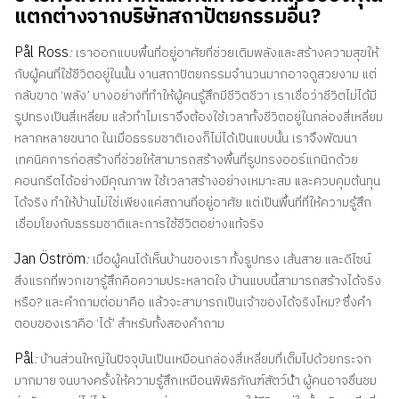
แตกต่างจากบริษัทสถาปัตยกรรมอื่น?
Pål Ross
:
เราออกแบบพื้นที่อยู่อาศัยที่ช่วยเติมพลังและสร้างความสุขให้
กับผู้คนที่ใช้ชีวิตอยู่ในนั้น งานสถาปัตยกรรมจำนวนมากอาจดูสวยงาม แต่
กลับขาด ‘พลัง’ บางอย่างที่ทำให้ผู้คนรู้สึกมีชีวิตชีวา เราเชื่อว่าชีวิตไม่ได้มี
รูปทรงเป็นสี่เหลี่ยม แล้วทำไมเราจึงต้องใช้เวลาทั้งชีวิตอยู่ในกล่องสี่เหลี่ยม
หลากหลายขนาด ในเมื่อธรรมชาติเองก็ไม่ได้เป็นแบบนั้น เราจึงพัฒนา
เทคนิคการก่อสร้างที่ช่วยให้สามารถสร้างพื้นที่รูปทรงออร์แกนิกด้วย
คอนกรีตได้อย่างมีคุณภาพ ใช้เวลาสร้างอย่างเหมาะสม และควบคุมต้นทุน
ได้จริง ทำให้บ้านไม่ใช่เพียงแค่สถานที่อยู่อาศัย แต่เป็นพื้นที่ที่ให้ความรู้สึก
เชื่อมโยงกับธรรมชาติและการใช้ชีวิตอย่างแท้จริง
Jan Öström
:
เมื่อผู้คนได้เห็นบ้านของเรา ทั้งรูปทรง เส้นสาย และดีไซน์
สิ่งแรกที่พวกเขารู้สึกคือความประหลาดใจ บ้านแบบนี้สามารถสร้างได้จริง
หรือ? และคำถามต่อมาคือ แล้วจะสามารถเป็นเจ้าของได้จริงไหม? ซึ่งคำ
ตอบของเราคือ ‘ได้’ สำหรับทั้งสองคำถาม
Pål
:
บ้านส่วนใหญ่ในปัจจุบันเป็นเหมือนกล่องสี่เหลี่ยมที่เต็มไปด้วยกระจก
มากมาย จนบางครั้งให้ความรู้สึกเหมือนพิพิธภัณฑ์สัตว์น้ํา ผู้คนอาจชื่นชม