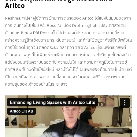
Aritco
Reshma Miller
ผู้จัดการฝ่ายการตลาดของ
Aritco
ได้แบ่งปันมุมมองจาก
การเดินทางไปเยี่ยม
Pål Ross
ณ เมือง Drottningholm ประเทศสวีเดน
บ้านทุกหลังของ Pål Ross เต็มไปด้วยองค์ประกอบการออกแบบที่ช่วย
สร้างความรู้สึกเชิงบวก ยกระดับอารมณ์ และทำให้ผู้อยู่อาศัยรู้สึกมีพลังใน
การใช้ชีวิตในทุกวัน ตลอดระยะเวลากว่า 15 ปี
Aritco
มุ่งมั่นพัฒนาลิฟต์
บ้านคุณภาพสูงที่ไม่เพียงช่วยเพิ่มความสะดวกในการเข้าถึงทุกชั้นของบ้าน
แต่ยังช่วยเสริมความปลอดภัย ความมั่นใจ และความภาคภูมิใจในการอยู่
อาศัย ลิฟต์บ้านดีไซน์สมัยใหม่เหล่านี้จึงไม่ได้เป็นเพียงฟังก์ชันภายในบ้าน แต่
เป็นส่วนหนึ่งของการออกแบบที่ช่วยยกระดับคุณภาพชีวิต สุขภาพ และ
ความสุขของเจ้าของบ้านในระยะยาว