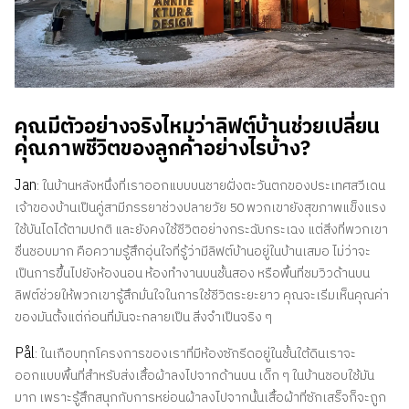
คุณมีตัวอย่างจริงไหมว่าลิฟต์บ้านช่วยเปลี่ยน
คุณภาพชีวิตของลูกค้าอย่างไรบ้าง?
Jan
: ในบ้านหลังหนึ่งที่เราออกแบบบนชายฝั่งตะวันตกของประเทศสวีเดน
เจ้าของบ้านเป็นคู่สามีภรรยาช่วงปลายวัย 50 พวกเขายังสุขภาพแข็งแรง
ใช้บันไดได้ตามปกติ และยังคงใช้ชีวิตอย่างกระฉับกระเฉง แต่สิ่งที่พวกเขา
ชื่นชอบมาก คือความรู้สึกอุ่นใจที่รู้ว่ามีลิฟต์บ้านอยู่ในบ้านเสมอ ไม่ว่าจะ
เป็นการขึ้นไปยังห้องนอน ห้องทำงานบนชั้นสอง หรือพื้นที่ชมวิวด้านบน
ลิฟต์ช่วยให้พวกเขารู้สึกมั่นใจในการใช้ชีวิตระยะยาว คุณจะเริ่มเห็นคุณค่า
ของมันตั้งแต่ก่อนที่มันจะกลายเป็น สิ่งจำเป็นจริง ๆ
Pål
: ในเกือบทุกโครงการของเราที่มีห้องซักรีดอยู่ในชั้นใต้ดินเราจะ
ออกแบบพื้นที่สำหรับส่งเสื้อผ้าลงไปจากด้านบน เด็ก ๆ ในบ้านชอบใช้มัน
มาก เพราะรู้สึกสนุกกับการหย่อนผ้าลงไปจากนั้นเสื้อผ้าที่ซักเสร็จก็จะถูก