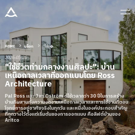
เครื่องมือและเอกสาร
บล็อก & ข่าวสาร
HOME
บล็อก
“ใช้ช�...
2026-05-26
ผลิตภัณฑ์
"ใช้ชีวิตท่ามกลางงานศิลปะ": บ้าน
เหนือกาลเวลาที่ออกแบบโดย Ross
เกี่ยวกับ ARITCO
Architecture
Pal Ross และ Jan Oström ด้ใช้เวลากว่า 30 ปีในการสร้าง
สําหรับมืออาชีพ
บ้านที่ผสานทั้งความงดงามเหนือกาลเวลาและการใช้งานที่ตอบ
โจทย์การอยู่อาศัยจริงในทุกวัน และหนึ่งในองค์ประกอบสำคัญ
ที่ถูกวางไว้ตั้งแต่เริ่มต้นของการออกแบบ คือลิฟต์บ้านของ
Aritco
สั่งซื้อ Digital HomeKit