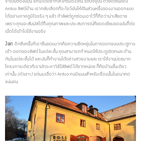
จำเป็นต้องมีมัน แต่ไม่ได้อยากให้ใครมองเห็น แต่ปัจจุบัน ด้วยดีไซน์ของ
Aritco
ลิฟต์บ้าน เรากลับเลือกที่จะโชว์มันให้เป็นส่วนหนึ่งของงานออกแบบ
ได้อย่างภาคภูมิใจจริง ๆ แล้ว ถ้าลิฟต์ถูกซ่อนเอาไว้ก็ถือว่าน่าเสียดาย
เพราะคุณจะสัมผัสได้ถึงคุณภาพและประสบการณ์ที่ยอดเยี่ยมของมันก็ต่อ
เมื่อได้เข้าไปใช้งานจริง
Jan
: อีกสิ่งหนึ่งที่เราชื่นชอบมากคือความยืดหยุ่นในการออกแบบประตูทาง
เข้า-ออกของลิฟต์ในแต่ละชั้น คุณสามารถกำหนดให้ประตูเปิดคนละด้าน
กันในแต่ละชั้นได้ และมันก็ทํางานได้อย่างสวยงามและเราใช้งานบ่อยมาก
โครงการเดียวที่เรามักจะหาวิธีใส่ลิฟต์ได้ยากหน่อย ก็คือบ้านชั้นเดียว
เท่านั้น
(หัวเราะ)
แต่ผมเชื่อว่า Aritco คงมีแผนสำหรับเรื่องนั้นในอนาคต
แน่นอน