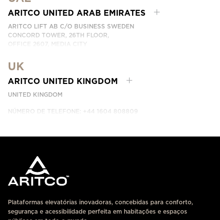
NÚMERO DE TELEFONE: +66 863174017
ENTRE EM CONTACTO CONNOSCO
ARITCO UNITED ARAB EMIRATES
ARITCO LIFT AB C/O BUSINESS SWEDEN
CONCORD TOWER, 26TH FLOOR,
OFFICE 2607, MEDIA CITY
DUBAI, UAE
UK
ENTRE EM CONTACTO CONNOSCO
ARITCO UNITED KINGDOM
UNITED KINGDOM
NÚMERO DE TELEFONE: +44 1604 808809
ENTRE EM CONTACTO CONNOSCO
Plataformas elevatórias inovadoras, concebidas para conforto,
segurança e acessibilidade perfeita em habitações e espaços