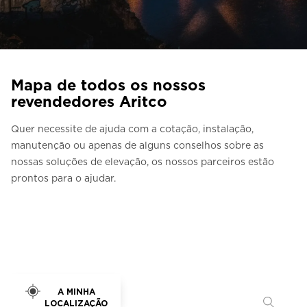
Entre em contacto connosco
Estimativa de preço
Subscreva a newsletter
Mapa de todos os nossos
FAQ
revendedores Aritco
Quer necessite de ajuda com a cotação, instalação,
PT
manutenção ou apenas de alguns conselhos sobre as
nossas soluções de elevação, os nossos parceiros estão
prontos para o ajudar.