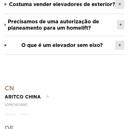
Costuma vender elevadores de exterior?
+
Precisamos de uma autorização de
+
planeamento para um homelift?
O que é um elevador sem eixo?
+
CN
ARITCO CHINA
LONCHUANG
LG059, CIMEN
NO.407 YISHAN RD, XUHUI DIST.
SHANGHAI, CHINA
DE