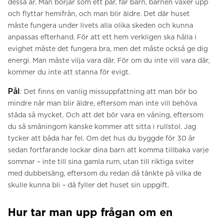
dessa år. Man börjar som ett par, får barn, barnen växer upp
och flyttar hemifrån, och man blir äldre. Det där huset
måste fungera under livets alla olika skeden och kunna
anpassas efterhand. För att ett hem verkligen ska hålla i
evighet måste det fungera bra, men det måste också ge dig
energi. Man måste vilja vara där. För om du inte vill vara där,
kommer du inte att stanna för evigt.
Pål
:
Det finns en vanlig missuppfattning att man bör bo
mindre när man blir äldre, eftersom man inte vill behöva
städa så mycket. Och att det bör vara en våning, eftersom
du så småningom kanske kommer att sitta i rullstol. Jag
tycker att båda har fel. Om det hus du byggde för 30 år
sedan fortfarande lockar dina barn att komma tillbaka varje
sommar – inte till sina gamla rum, utan till riktiga sviter
med dubbelsäng, eftersom du redan då tänkte på vilka de
skulle kunna bli – då fyller det huset sin uppgift.
Hur tar man upp frågan om en