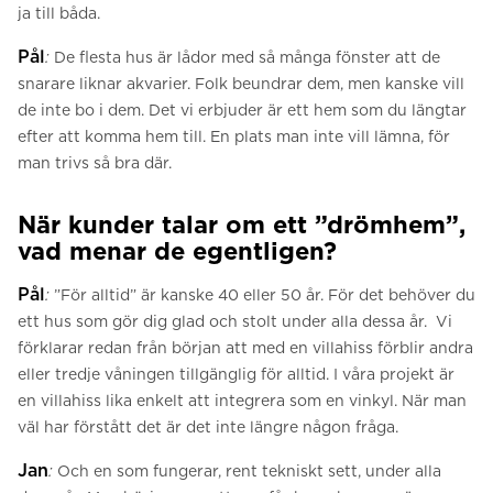
ja till båda.
Pål
:
De flesta hus är lådor med så många fönster att de
snarare liknar akvarier. Folk beundrar dem, men kanske vill
de inte bo i dem. Det vi erbjuder är ett hem som du längtar
efter att komma hem till. En plats man inte vill lämna, för
man trivs så bra där.
När kunder talar om ett ”drömhem”,
vad menar de egentligen?
Pål
:
”För alltid” är kanske 40 eller 50 år. För det behöver du
ett hus som gör dig glad och stolt under alla dessa år. Vi
förklarar redan från början att med en villahiss förblir andra
eller tredje våningen tillgänglig för alltid. I våra projekt är
en villahiss lika enkelt att integrera som en vinkyl. När man
väl har förstått det är det inte längre någon fråga.
Jan
:
Och en som fungerar, rent tekniskt sett, under alla