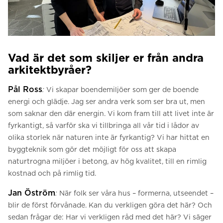
Vad är det som skiljer er från andra
arkitektbyråer?
Pål Ross
:
Vi skapar boendemiljöer som ger de boende
energi och glädje. Jag ser andra verk som ser bra ut, men
som saknar den där energin. Vi kom fram till att livet inte är
fyrkantigt, så varför ska vi tillbringa all vår tid i lådor av
olika storlek när naturen inte är fyrkantig? Vi har hittat en
byggteknik som gör det möjligt för oss att skapa
naturtrogna miljöer i betong, av hög kvalitet, till en rimlig
kostnad och på rimlig tid.
Jan Öström
:
När folk ser våra hus – formerna, utseendet –
blir de först förvånade. Kan du verkligen göra det här? Och
sedan frågar de: Har vi verkligen råd med det här? Vi säger