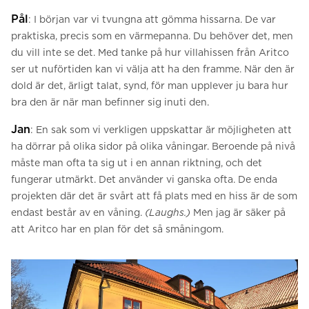
Pål
: I början var vi tvungna att gömma hissarna. De var
praktiska, precis som en värmepanna. Du behöver det, men
du vill inte se det. Med tanke på hur villahissen från Aritco
ser ut nuförtiden kan vi välja att ha den framme. När den är
dold är det, ärligt talat, synd, för man upplever ju bara hur
bra den är när man befinner sig inuti den.
Jan
: En sak som vi verkligen uppskattar är möjligheten att
ha dörrar på olika sidor på olika våningar. Beroende på nivå
måste man ofta ta sig ut i en annan riktning, och det
fungerar utmärkt. Det använder vi ganska ofta. De enda
projekten där det är svårt att få plats med en hiss är de som
endast består av en våning.
(Laughs.)
Men jag är säker på
att Aritco har en plan för det så småningom.