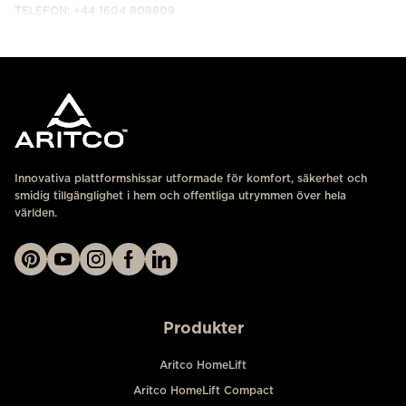
TELEFON: +44 1604 808809
KONTAKTA OSS
Innovativa plattformshissar utformade för komfort, säkerhet och
smidig tillgänglighet i hem och offentliga utrymmen över hela
världen.
Produkter
Aritco HomeLift
Aritco HomeLift Compact