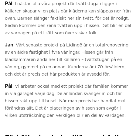
Pål
: I nästan alla våra projekt där tvättstugan ligger i
källaren skapar vi en plats där kläderna kan släppas ner från
ovan. Barnen slänger faktiskt ner sin tvätt, för det är roligt.
Sedan kommer den rena tvätten upp i hissen. Det blir en del
av vardagen på ett sätt som överraskar folk.
Jan
: Vårt senaste projekt på Lidingö är en totalrenovering
av en äldre fastighet i fyra våningar. Hissen går från
klädkammaren ända ner till källaren – tvättstugan på en
våning, gymmet på en annan. Kunderna är i 70-årsåldern,
och det är precis det här produkten är avsedd för.
Pål
: Vi arbetar också med ett projekt där familjen kommer
in via garaget varje dag. De anländer, svänger in och tar
hissen rakt upp till huset. När man precis har handlat mat
förändras allt. Det är placeringen av hissen som avgör i
vilken utsträckning den verkligen blir en del av vardagen.