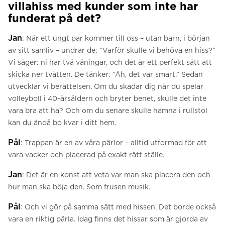
villahiss med kunder som inte har
funderat på det?
Jan
: När ett ungt par kommer till oss – utan barn, i början
av sitt samliv – undrar de: ”Varför skulle vi behöva en hiss?”
Vi säger: ni har två våningar, och det är ett perfekt sätt att
skicka ner tvätten. De tänker: ”Åh, det var smart.” Sedan
utvecklar vi berättelsen. Om du skadar dig när du spelar
volleyboll i 40-årsåldern och bryter benet, skulle det inte
vara bra att ha? Och om du senare skulle hamna i rullstol
kan du ändå bo kvar i ditt hem.
Pål
: Trappan är en av våra pärlor – alltid utformad för att
vara vacker och placerad på exakt rätt ställe.
Jan
: Det är en konst att veta var man ska placera den och
hur man ska böja den. Som frusen musik.
Pål
: Och vi gör på samma sätt med hissen. Det borde också
vara en riktig pärla. Idag finns det hissar som är gjorda av