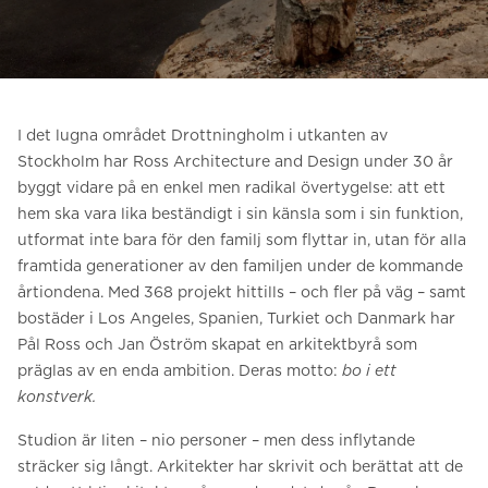
Be om ett offertförslag
Kontakta oss
Anmälan till nyhetsbrev
I det lugna området Drottningholm i utkanten av
FAQ
Stockholm har Ross Architecture and Design under 30 år
byggt vidare på en enkel men radikal övertygelse: att ett
hem ska vara lika beständigt i sin känsla som i sin funktion,
SV
utformat inte bara för den familj som flyttar in, utan för alla
framtida generationer av den familjen under de kommande
årtiondena. Med 368 projekt hittills – och fler på väg – samt
bostäder i Los Angeles, Spanien, Turkiet och Danmark har
Pål Ross och Jan Öström skapat en arkitektbyrå som
präglas av en enda ambition. Deras motto:
bo i ett
konstverk.
Studion är liten – nio personer – men dess inflytande
sträcker sig långt. Arkitekter har skrivit och berättat att de