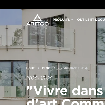
PRODUITS
OUTILS ET DOC
PRODUITS
OUTILS ET DOCUMENTS
BLOG ET NOUVELLES
HOME
BLOG
« VIVRE DANS UNE �...
À PROPOS D’ARITCO
2026-05-26
"Vivre dan
PROFESSIONNEL
d'art Comm