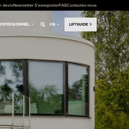
 devis
Newsletter S’enregistrer
FAQ
Contactez-nous
ROFESSIONNEL
FR
LIFTGUIDE