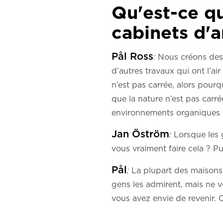
Qu'est-ce qu
cabinets d'a
Pål Ross
:
Nous créons des 
d’autres travaux qui ont l’ai
n’est pas carrée, alors pour
que la nature n’est pas car
environnements organiques e
Jan Öström
:
Lorsque les g
vous vraiment faire cela ? P
Pål
:
La plupart des maisons 
gens les admirent, mais ne v
vous avez envie de revenir. C