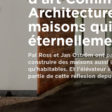
Commander un HomeKit numérique
Architectur
Contactez-nous
maisons qui
Demander un devis
éternelleme
Newsletter S’enregistrer
FAQ
Pal Ross et Jan Oström ont pa
Contactez-nous
construire des maisons aussi 
qu'habitables. Et l'élévateur à
partie de cette réflexion depu