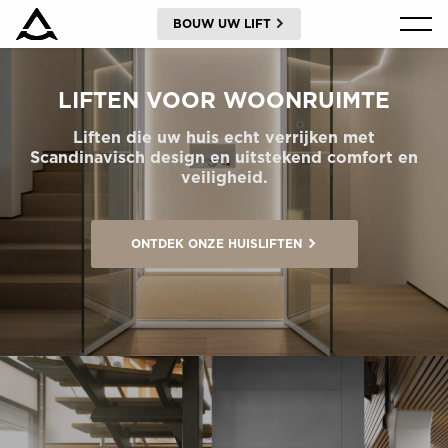
BOUW UW LIFT
PRODUCTEN
LIFTEN VOOR WOONRUIMTE
VRAAG OM EEN PRIJSRAMING
Liften die uw huis echt verrijken met
Scandinavisch design en uitstekend comfort en
veiligheid.
HULPMIDDELEN
ONTDEK ONZE HUISLIFTEN
BLOG & NIEUWS
OVER ARITCO
PROFESSIONELE