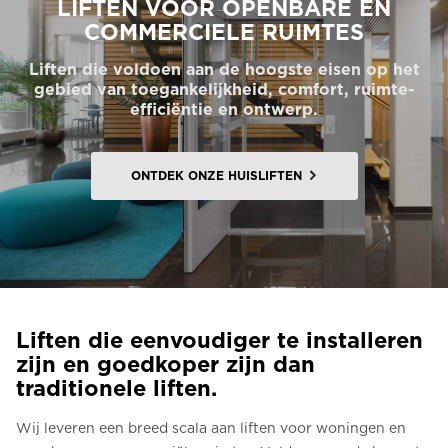
LIFTEN VOOR OPENBARE EN
COMMERCIELE RUIMTES
Bestel een Digital HomeKit
Liften die voldoen aan de hoogste eisen op het
Vraag om een prijsraming
gebied van toegankelijkheid, comfort, ruimte-
efficiëntie en ontwerp.
Aanmelden voor nieuwsbrief
FAQ
ONTDEK ONZE HUISLIFTEN
Neem contact op
NL
Liften die eenvoudiger te installeren
zijn en goedkoper zijn dan
traditionele liften.
Wij leveren een breed scala aan liften voor woningen en