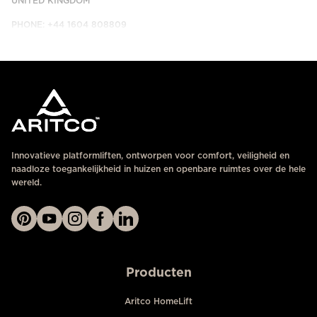
UNITED KINGDOM
PHONE: +44 1604 808809
NEEM CONTACT MET ONS OP
Innovatieve platformliften, ontworpen voor comfort, veiligheid en
naadloze toegankelijkheid in huizen en openbare ruimtes over de hele
wereld.
Producten
Aritco HomeLift