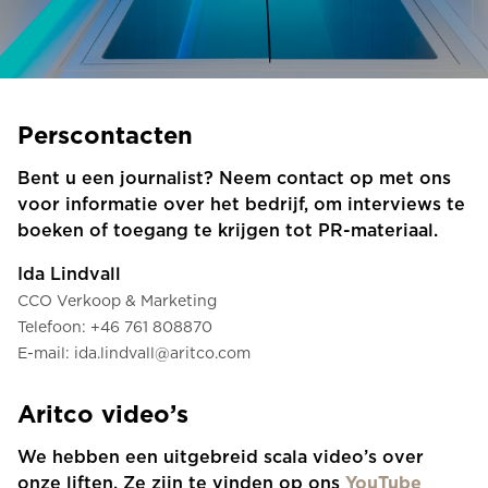
Bestel een Digital HomeKit
Vraag om een prijsraming
Aanmelden voor nieuwsbrief
Perscontacten
FAQ
Bent u een journalist? Neem contact op met ons
voor informatie over het bedrijf, om interviews te
Neem contact op
boeken of toegang te krijgen tot PR-materiaal.
Ida Lindvall
CCO Verkoop & Marketing
NL
Telefoon: +46 761 808870
E-mail: ida.lindvall@aritco.com
Aritco video’s
We hebben een uitgebreid scala video’s over
onze liften. Ze zijn te vinden op ons
YouTube