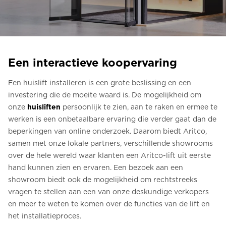
Bestel een Digital HomeKit
Vraag om een prijsraming
Aanmelden voor nieuwsbrief
Een interactieve koopervaring
FAQ
Een huislift installeren is een grote beslissing en een
investering die de moeite waard is. De mogelijkheid om
Neem contact op
onze
huisliften
persoonlijk te zien, aan te raken en ermee te
werken is een onbetaalbare ervaring die verder gaat dan de
beperkingen van online onderzoek. Daarom biedt Aritco,
samen met onze lokale partners, verschillende showrooms
over de hele wereld waar klanten een Aritco-lift uit eerste
hand kunnen zien en ervaren. Een bezoek aan een
showroom biedt ook de mogelijkheid om rechtstreeks
vragen te stellen aan een van onze deskundige verkopers
en meer te weten te komen over de functies van de lift en
het installatieproces.