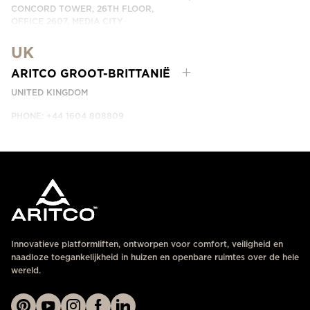
CONCORD TOWER, 26TH FLOOR,
OFFICE 2607, MEDIA CITY
DUBAI, UAE
UK
NEEM CONTACT MET ONS OP
ARITCO GROOT-BRITTANIË
UNITED KINGDOM
PHONE: +44 1604 808809
NEEM CONTACT MET ONS OP
Innovatieve platformliften, ontworpen voor comfort, veiligheid en
naadloze toegankelijkheid in huizen en openbare ruimtes over de hele
wereld.