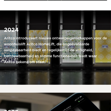
2024
Aritco introduceert nieuwe ontwerpeigenschappen voor de
woonhuislift Aritco HomeLift, die ongeëvenaarde
aanpasbaarheid biedt en tegelijkertijd de veiligheid,
betrouwbaarheid en slimme functionaliteit biedt waar
Aritco bekend om staat.