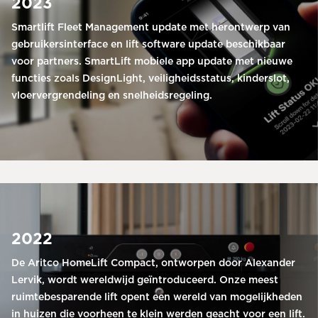
2023
Smartlift Fleet Management update met herontwerp van
gebruikersinterface en lift software update beschikbaar
voor partners. SmartLift mobiele app update met nieuwe
functies zoals DesignLight, veiligheidsstatus, kinderslot,
vloervergrendeling en snelheidsregeling.
2022
De Aritco HomeLift Compact, ontworpen door Alexander
Lervik, wordt wereldwijd geïntroduceerd. Onze meest
ruimtebesparende lift opent een wereld van mogelijkheden
in huizen die voorheen te klein werden geacht voor een lift.