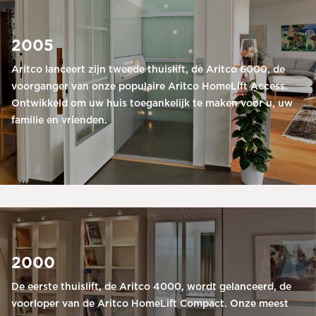
2005
Aritco lanceert zijn tweede thuislift, de Aritco 6000, de
voorganger van onze populaire Aritco HomeLift Access.
Ontwikkeld om uw huis toegankelijk te maken voor u, uw
familie en vrienden.
2000
De eerste thuislift, de Aritco 4000, wordt gelanceerd, de
voorloper van de Aritco HomeLift Compact. Onze meest