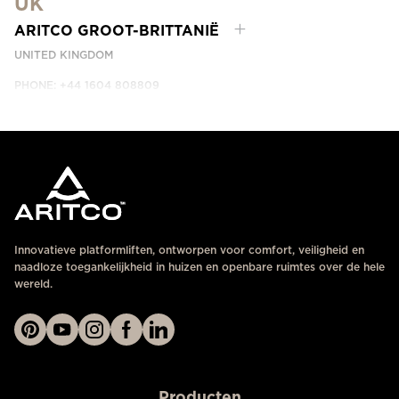
UK
NEEM CONTACT MET ONS OP
ARITCO GROOT-BRITTANIË
UNITED KINGDOM
PHONE: +44 1604 808809
NEEM CONTACT MET ONS OP
Innovatieve platformliften, ontworpen voor comfort, veiligheid en
naadloze toegankelijkheid in huizen en openbare ruimtes over de hele
wereld.
Producten