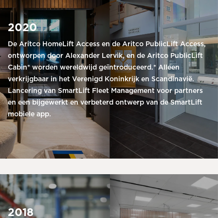
2020
De Aritco HomeLift Access en de Aritco PublicLift Access,
ontworpen door Alexander Lervik, en de Aritco PublicLift
Cabin* worden wereldwijd geïntroduceerd.* Alleen
verkrijgbaar in het Verenigd Koninkrijk en Scandinavië.
Lancering van SmartLift Fleet Management voor partners
en een bijgewerkt en verbeterd ontwerp van de SmartLift
mobiele app.
2018