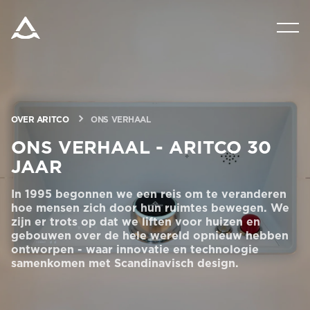
PRODUCTEN
VRAAG OM EEN PRIJSRAMING
OVER ARITCO
ONS VERHAAL
HULPMIDDELEN
ONS VERHAAL - ARITCO 30
JAAR
BLOG & NIEUWS
In 1995 begonnen we een reis om te veranderen
hoe mensen zich door hun ruimtes bewegen. We
zijn er trots op dat we liften voor huizen en
OVER ARITCO
gebouwen over de hele wereld opnieuw hebben
ontworpen - waar innovatie en technologie
samenkomen met Scandinavisch design.
PROFESSIONELE