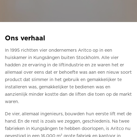
Bestel een Digital HomeKit
Vraag om een prijsraming
Aanmelden voor nieuwsbrief
Ons verhaal
FAQ
In 1995 richtten vier ondernemers Aritco op in een
huiskamer in Kungsängen buiten Stockholm. Alle vier
Neem contact op
hadden ze ervaring in de liftindustrie en ze waren het er
allemaal over eens dat er behoefte was aan een nieuw soort
product dat slimmer in het gebruik en gemakkelijker te
NL
installeren was, gemakkelijker te bedienen was en
aanzienlijk minder kostte dan de liften die toen op de markt
waren.
De vier, allemaal ingenieurs, bouwden hun eerste lift met de
hand. En de rest is zoals we zeggen, geschiedenis. Na twee
fabrieken in Kungsängen te hebben doorlopen, is Aritco nu
gevestigd in een 16.000 m² grote fabriek en kantoor in