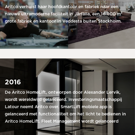
Aritco verhuist haar hoofdkantoor en fabriek naar een
nieuwe ultramoderne faciliteit in Järfälla, een 16.000 m²
grote fabriek en kantoor in Veddesta buiten Stockholm.
2016
De Aritco HomeLift, ontworpen door Alexander Lervik,
wordt wereldwijd gelanceerd. Investeringsmaatschappij
Latour neemt Aritco over. SmartLift mobiele app is
gelanceerd met functionaliteit om het licht te bedienen in
Aritco HomeLift. Fleet Management wordt gelanceerd