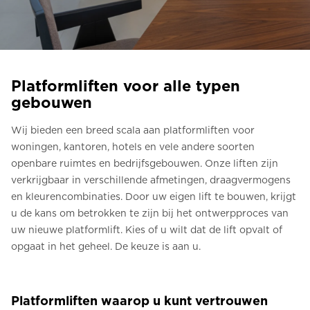
Bestel een Digital HomeKit
Vraag om een prijsraming
Aanmelden voor nieuwsbrief
Platformliften voor alle typen
gebouwen
FAQ
Wij bieden een breed scala aan platformliften voor
Neem contact op
woningen, kantoren, hotels en vele andere soorten
openbare ruimtes en bedrijfsgebouwen. Onze liften zijn
verkrijgbaar in verschillende afmetingen, draagvermogens
NL
en kleurencombinaties. Door uw eigen lift te bouwen, krijgt
u de kans om betrokken te zijn bij het ontwerpproces van
uw nieuwe platformlift. Kies of u wilt dat de lift opvalt of
opgaat in het geheel. De keuze is aan u.
Platformliften waarop u kunt vertrouwen