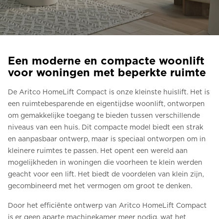
Bestel een Digital HomeKit
Vraag om een prijsraming
Aanmelden voor nieuwsbrief
Een moderne en compacte woonlift
voor woningen met beperkte ruimte
FAQ
De Aritco HomeLift Compact is onze kleinste huislift. Het is
Neem contact op
een ruimtebesparende en eigentijdse woonlift, ontworpen
om gemakkelijke toegang te bieden tussen verschillende
niveaus van een huis. Dit compacte model biedt een strak
NL
en aanpasbaar ontwerp, maar is speciaal ontworpen om in
kleinere ruimtes te passen. Het opent een wereld aan
mogelijkheden in woningen die voorheen te klein werden
geacht voor een lift. Het biedt de voordelen van klein zijn,
gecombineerd met het vermogen om groot te denken.
Door het efficiënte ontwerp van Aritco HomeLift Compact
is er geen aparte machinekamer meer nodig, wat het