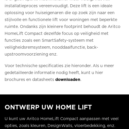
installatieproces vereenvoudigt. Deze lift is een ideale
oplossing voor huiseigenaren die op zoek zijn naar een
stijlvolle en functionele lift voor woningen met beperkte
ruimte. Ondanks zijn kleinere footprint behoudt de Aritco
HomeLift Compact dezelfde focus op veiligheid met
functies zoals een SmartSafety-systeem met
veiligheidsremsysteem, nooddaalfunctie, back-
upstroomvoorziening enz.
Voor technische specificaties zie hieronder. Als u meer
gedetailleerde informatie nodig heeft, kunt u hier
brochures en datasheets
downloaden
.
ONTWERP UW HOME LIFT
U kunt uw Aritco HomeLift Compact aanpassen met veel
opties, zoals kleuren, DesignWalls, vloerbedekking, enz.