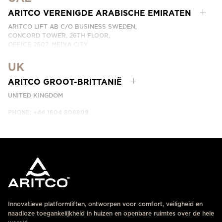
PHONE:
+66 863174017
NEEM CONTACT MET ONS OP
ARITCO VERENIGDE ARABISCHE EMIRATEN
ARITCO LIFT AB C/O BUSINESS SWEDEN,
CONCORD TOWER, 26TH FLOOR,
OFFICE 2607, MEDIA CITY
DUBAI, UAE
UK
NEEM CONTACT MET ONS OP
ARITCO GROOT-BRITTANIË
UNITED KINGDOM
PHONE: +44 1604 808809
NEEM CONTACT MET ONS OP
Innovatieve platformliften, ontworpen voor comfort, veiligheid en
naadloze toegankelijkheid in huizen en openbare ruimtes over de hele