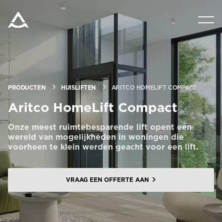
PRODUCTEN
VRAAG OM EEN PRIJSRAMING
PRODUCTEN
HUISLIFTEN
ARITCO HOMELIFT COMPACT
HULPMIDDELEN
Aritco HomeLift Compact
Onze meest ruimtebesparende lift opent een
BLOG & NIEUWS
wereld van mogelijkheden in woningen die
voorheen te klein werden geacht voor een lift.
OVER ARITCO
VRAAG EEN OFFERTE AAN
PROFESSIONELE