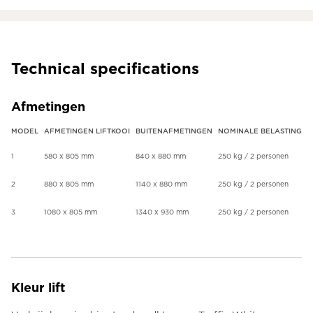
Technical specifications
Afmetingen
MODEL
AFMETINGEN LIFTKOOI
BUITENAFMETINGEN
NOMINALE BELASTING
1
580 x 805 mm
840 x 880 mm
250 kg / 2 personen
2
880 x 805 mm
1140 x 880 mm
250 kg / 2 personen
3
1080 x 805 mm
1340 x 930 mm
250 kg / 2 personen
Kleur lift