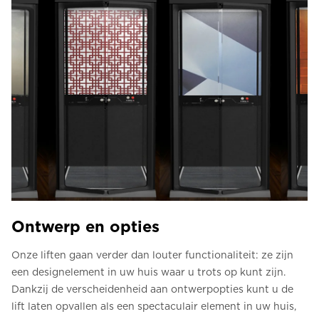
Ontwerp en opties
Onze liften gaan verder dan louter functionaliteit: ze zijn
een designelement in uw huis waar u trots op kunt zijn.
Dankzij de verscheidenheid aan ontwerpopties kunt u de
lift laten opvallen als een spectaculair element in uw huis,