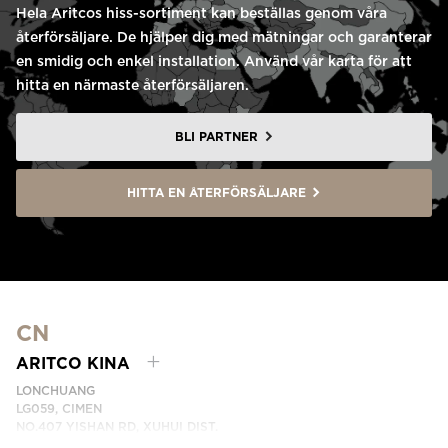
Hela Aritcos hiss-sortiment kan beställas genom våra
återförsäljare. De hjälper dig med mätningar och garanterar
en smidig och enkel installation. Använd vår karta för att
hitta en närmaste återförsäljaren.
BLI PARTNER
HITTA EN ÅTERFÖRSÄLJARE
CN
ARITCO KINA
LONCHUANG
LG059, CIMEN
NO.407 YISHAN RD, XUHUI DIST.
SHANGHAI, CHINA