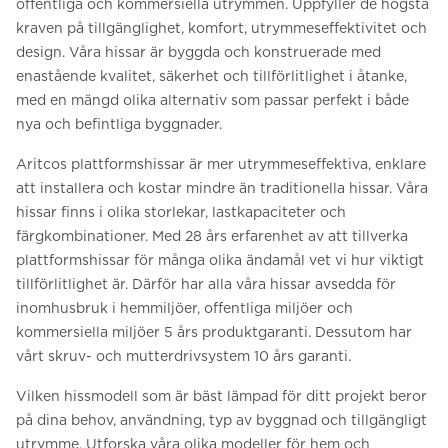
offentliga och kommersiella utrymmen. Uppfyller de högsta
kraven på tillgänglighet, komfort, utrymmeseffektivitet och
design. Våra hissar är byggda och konstruerade med
enastående kvalitet, säkerhet och tillförlitlighet i åtanke,
med en mängd olika alternativ som passar perfekt i både
nya och befintliga byggnader.
Aritcos plattformshissar är mer utrymmeseffektiva, enklare
att installera och kostar mindre än traditionella hissar. Våra
hissar finns i olika storlekar, lastkapaciteter och
färgkombinationer. Med 28 års erfarenhet av att tillverka
plattformshissar för många olika ändamål vet vi hur viktigt
tillförlitlighet är. Därför har alla våra hissar avsedda för
inomhusbruk i hemmiljöer, offentliga miljöer och
kommersiella miljöer 5 års produktgaranti. Dessutom har
vårt skruv- och mutterdrivsystem 10 års garanti.
Vilken hissmodell som är bäst lämpad för ditt projekt beror
på dina behov, användning, typ av byggnad och tillgängligt
utrymme. Utforska våra olika modeller för hem och