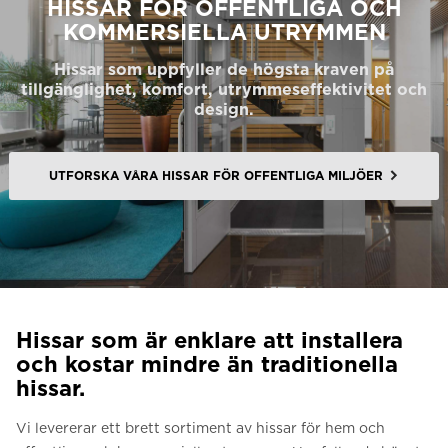
HISSAR FÖR OFFENTLIGA OCH
Be om ett offertförslag
KOMMERSIELLA UTRYMMEN
Kontakta oss
Hissar som uppfyller de högsta kraven på
tillgänglighet, komfort, utrymmeseffektivitet och
Anmälan till nyhetsbrev
design.
FAQ
UTFORSKA VÅRA HISSAR FÖR OFFENTLIGA MILJÖER
SV
Hissar som är enklare att installera
och kostar mindre än traditionella
hissar.
Vi levererar ett brett sortiment av hissar för hem och