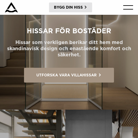
BYGG DIN HISS
PRODUKTER
HISSAR FÖR BOSTÄDER
VERKTYG & DOKUMENT
Hissar som verkligen berikar ditt hem med
skandinavisk design och enastående komfort och
säkerhet.
BLOGG & NYHETER
UTFORSKA VÅRA VILLAHISSAR
OM ARITCO
FÖR PROFESSIONELLA
Beställ ett Digitalt HomeKit