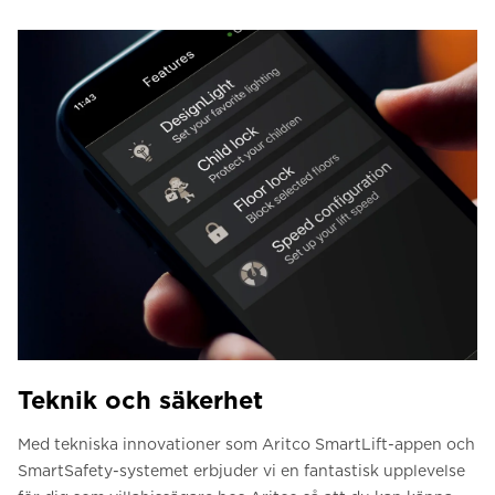
Teknik och säkerhet
Med tekniska innovationer som Aritco SmartLift-appen och
SmartSafety-systemet erbjuder vi en fantastisk upplevelse