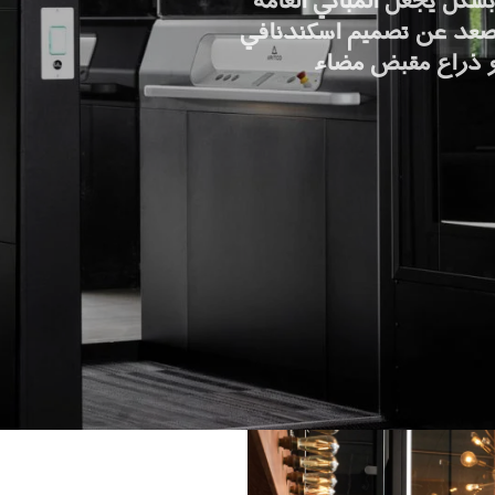
كل يجعل المباني العامة
لمصعد عن تصميم اسكندنافي
و ذراع مقبض مضاء