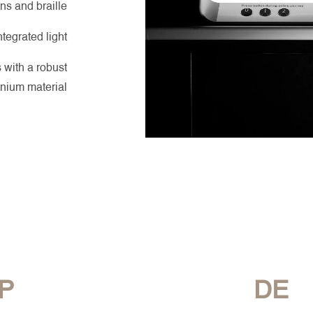
s and braille.
egrated light.
 with a robust
nium material.
P
DE