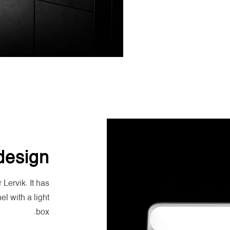
design
Lervik. It has
l with a light
box.