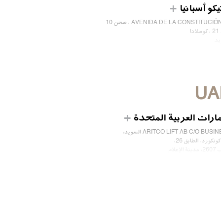
يكو أسبانيا
AVENIDA DE LA CONSTITUCIÓ ، صحن 10
ا
يد
يا
91862 (34)
على تواصل معنا
UA
مارات العربية المتحدة
ARITCO LIFT AB C/O BUSI السويد،
ونكورد، الطابق 26،
 الإعلام
 الإمارات
على تواصل معنا