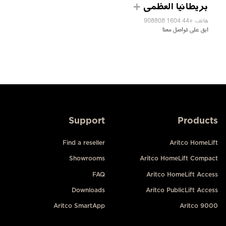
بريطانيا العظمى
هاتف: +44 1604 908808
ابق على تواصل معنا
Support
Products
Find a reseller
Aritco HomeLift
Showrooms
Aritco HomeLift Compact
FAQ
Aritco HomeLift Access
Downloads
Aritco PublicLift Access
Aritco SmartApp
Aritco 9000