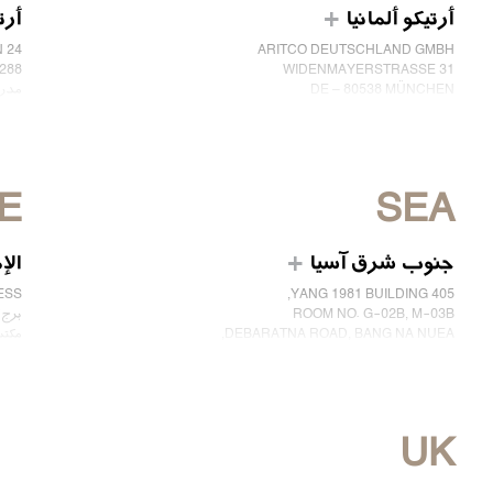
أرتيكو ألمانيا
أرت
ARITCO DEUTSCHLAND GMBH
N 24
WIDENMAYERSTRASSE 31
288 21 ، كوسلاد
DE – 80538 MÜNCHEN
مدر
ألمانيا
إسبان
هاتف: +49 7123 9597272
الهاتف: 2552
ابق على تواصل معنا
ابق 
E
SEA
جنوب شرق آسيا
الإ
405 YANG 1981 BUILDING,
NESS
ROOM NO. G-02B, M-03B
برج ك
DEBARATNA ROAD, BANG NA NUEA,
مكتب 2607، مدينة
BANGNA, BANGKOK 10260 THAILAND.
دبي،
الهاتف +66 863174017
ابق 
ابق على تواصل معنا
UK