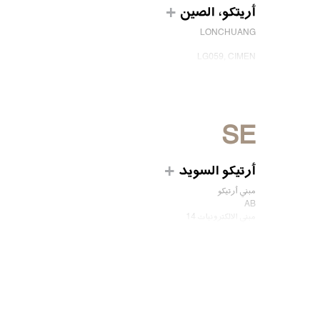
أريتكو، الصين
LONCHUANG
LG059, CIMEN
NO.407 YISHAN RD, XUHUI DIST.
SHANGHAI, CHINA
EMAIL:
INFO.CHINA@ARITCO.COM
الهاتف:
+86 400 6233 121
SE
ابق على تواصل معنا
أرتيكو السويد
مبني أرتيكو
AB
مبني الالكترونيات 14
175 43 JÄRFÄLLA
السويد
الهاتف: 812040100 46
ابق على تواصل معنا