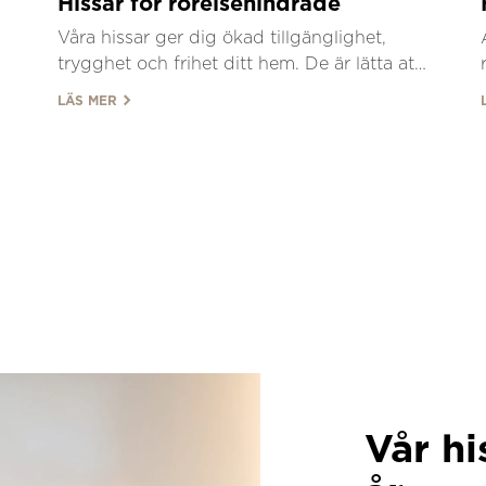
Hissar för rörelsehindrade
Våra hissar ger dig ökad tillgänglighet,
trygghet och frihet ditt hem. De är lätta att
eftermontera och tar inte mycket mer plats
LÄS MER
än en garderob.
Vår hi