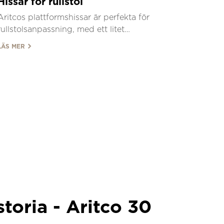
Hissar för rullstol
Aritcos plattformshissar är perfekta för
rullstolsanpassning, med ett litet
fotavtryck, enkel installation och
LÄS MER
anpassningsbar design.
storia - Aritco 30