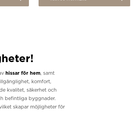
gheter!
 av
hissar för hem
, samt
llgänglighet, komfort,
e kvalitet, säkerhet och
ch befintliga byggnader.
ilket skapar möjligheter för