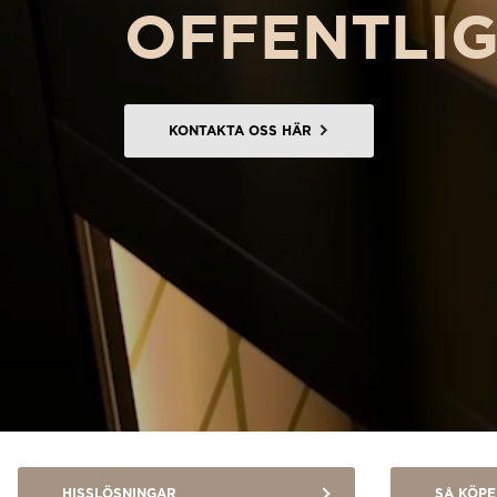
offentlig
Beställ ett Digitalt HomeKit
Be om ett offertförslag
Kontakta oss
KONTAKTA OSS HÄR
Anmälan till nyhetsbrev
FAQ
HISSLÖSNINGAR
SÅ KÖPE