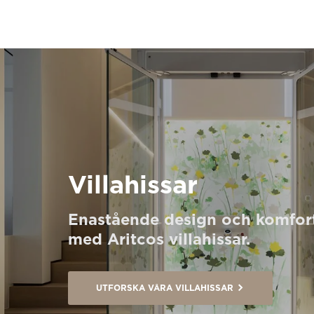
Villahissar
Enastående design och komfor
med Aritcos villahissar.
UTFORSKA VÅRA VILLAHISSAR