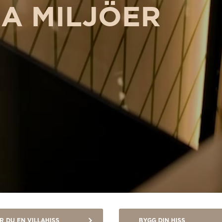
a miljöer
R DU EN VILLAHISS
BYGG DIN HISS