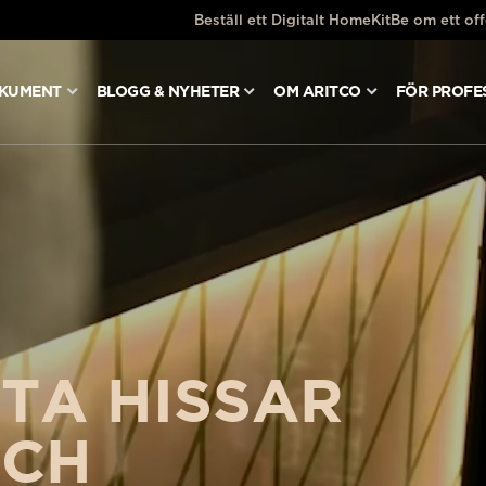
Beställ ett Digitalt HomeKit
Be om ett off
OKUMENT
BLOGG & NYHETER
OM ARITCO
FÖR PROFE
ta hissar
och