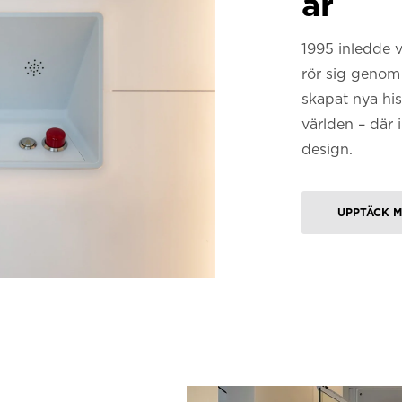
år
1995 inledde v
rör sig genom 
skapat nya hi
världen – där 
design.
UPPTÄCK 