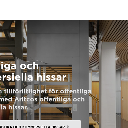
liga och
siella hissar
 tillförlitlighet för offentliga
ed Aritcos offentliga och
a hissar.
BLIKA OCH KOMMERSIELLA HISSAR