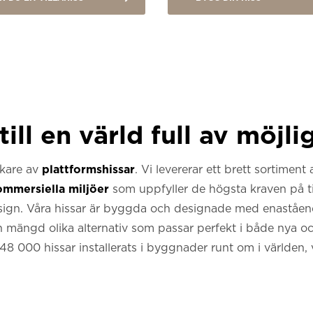
ll en värld full av möjli
erkare av
plattformshissar
. Vi levererar ett brett sortiment
kommersiella miljöer
som uppfyller de högsta kraven på ti
sign. Våra hissar är byggda och designade med enaståend
 en mängd olika alternativ som passar perfekt i både nya o
8 000 hissar installerats i byggnader runt om i världen, v