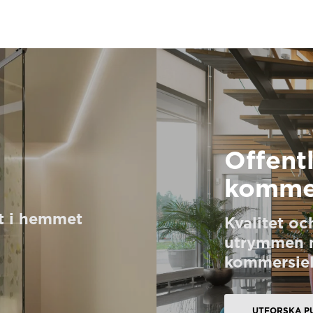
Offent
kommer
t i hemmet
Kvalitet och
utrymmen m
kommersiell
UTFORSKA PU