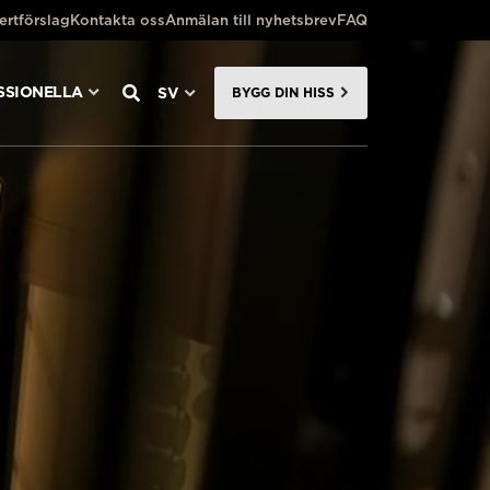
ertförslag
Kontakta oss
Anmälan till nyhetsbrev
FAQ
SSIONELLA
SV
BYGG DIN HISS