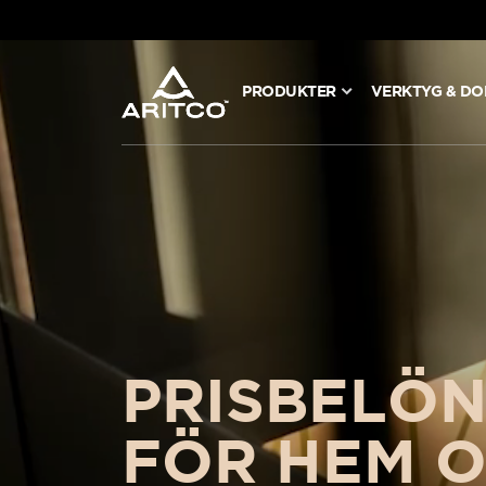
PRODUKTER
VERKTYG & D
PRODUKTER
VERKTYG & DOKUMENT
BLOGG & NYHETER
OM ARITCO
prisbelön
FÖR PROFESSIONELLA
för hem 