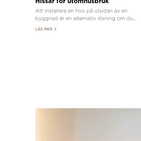
Hissar för utomhusbruk
Att installera en hiss på utsidan av en
byggnad är en alternativ lösning om du
inte har tillräckligt med utrymme för att ha
LÄS MER
en hiss inomhus.