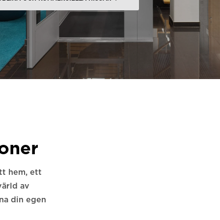
ioner
tt hem, ett
värld av
gna din egen