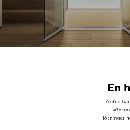
En h
Aritco har
köpcent
lösningar n