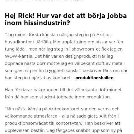
Hej Rick! Hur var det att börja jobba
inom hissindustrin?
”Jag minns första känslan när jag steg in på Aritcos
huvudkontor i Järfälla. Min uppfattning om hissar var ”en
tung låda”, men när jag steg in i showroom´et fick jag en
WOW-känsla. Det här var en designprodukt! När jag
öppnade nästa dörr mötte jag en välbekant doft av metall
som gav mig en fin trygghetskänsla”, beskriver Rick om när
han steg in i hjärtat av kontoret –
produktionshallen
.
Han förklarar bakgrunden till det välbekanta doftminnet
från då han som student jobbade inom produktion.
“Min nästa känsla på Aritcokontoret var den varma och
välkomnande atmosfären – alla hälsade glatt. Allt från i
produktionsområdet till kontorsytan.” Han beskriver att
upplevelsen består. “Jag fångades snabbt upp som ny på