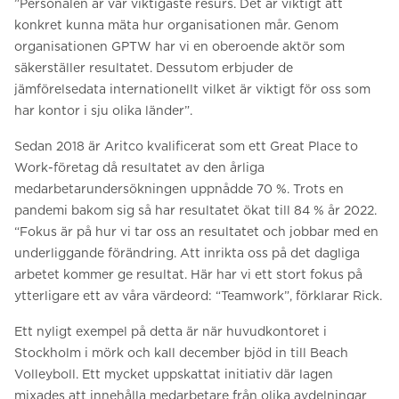
”Personalen är vår viktigaste resurs. Det är viktigt att
konkret kunna mäta hur organisationen mår. Genom
organisationen GPTW har vi en oberoende aktör som
säkerställer resultatet. Dessutom erbjuder de
jämförelsedata internationellt vilket är viktigt för oss som
har kontor i sju olika länder”.
Sedan 2018 är Aritco kvalificerat som ett Great Place to
Work-företag då resultatet av den årliga
medarbetarundersökningen uppnådde 70 %. Trots en
pandemi bakom sig så har resultatet ökat till 84 % år 2022.
“Fokus är på hur vi tar oss an resultatet och jobbar med en
underliggande förändring. Att inrikta oss på det dagliga
arbetet kommer ge resultat. Här har vi ett stort fokus på
ytterligare ett av våra värdeord: “Teamwork”, förklarar Rick.
Ett nyligt exempel på detta är när huvudkontoret i
Stockholm i mörk och kall december bjöd in till Beach
Volleyboll. Ett mycket uppskattat initiativ där lagen
mixades att innehålla medarbetare från olika avdelningar