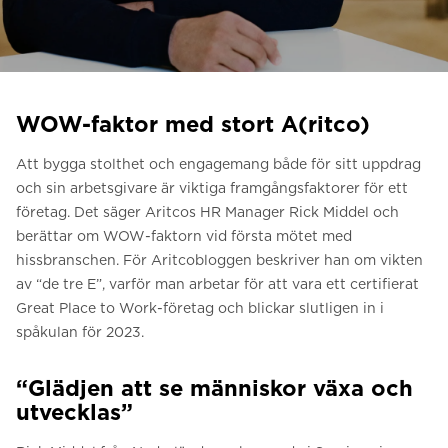
Be om ett offertförslag
Kontakta oss
Anmälan till nyhetsbrev
WOW-faktor med stort A(ritco)
FAQ
Att bygga stolthet och engagemang både för sitt uppdrag
och sin arbetsgivare är viktiga framgångsfaktorer för ett
SV
företag. Det säger Aritcos HR Manager Rick Middel och
berättar om WOW-faktorn vid första mötet med
hissbranschen. För Aritcobloggen beskriver han om vikten
av “de tre E”, varför man arbetar för att vara ett certifierat
Great Place to Work-företag och blickar slutligen in i
spåkulan för 2023.
“Glädjen att se människor växa och
utvecklas”