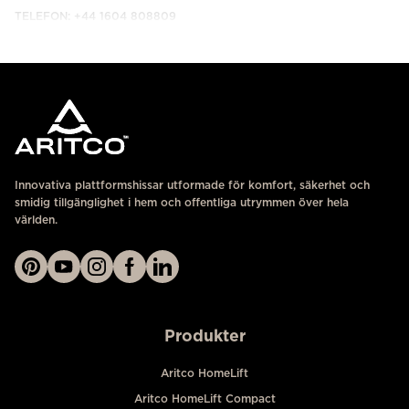
TELEFON: +44 1604 808809
KONTAKTA OSS
Innovativa plattformshissar utformade för komfort, säkerhet och
smidig tillgänglighet i hem och offentliga utrymmen över hela
världen.
Produkter
Aritco HomeLift
Aritco HomeLift Compact