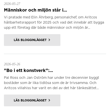
2026-05-27
Människor och miljön står i...
Vi pratade med Elin Åhrberg, personalchef, om Aritcos
hållbarhetsrapport för 2025 och vad det innebär att bygga
upp ett företag där både människor och miljön är...
LÄS BLOGGINLÄGGET
2026-05-26
”Bo i ett konstverk”:...
Pal Ross och Jan Oström har under tre decennier byggt
bostäder som är lika tidlösa som de är trivsamma. Och
Aritcos villahiss har varit en del av det här tänkesättet...
LÄS BLOGGINLÄGGET