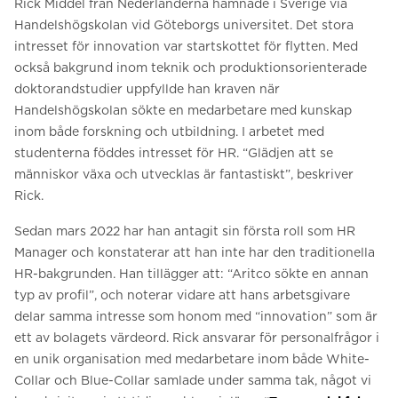
Rick Middel från Nederländerna hamnade i Sverige via
Handelshögskolan vid Göteborgs universitet. Det stora
intresset för innovation var startskottet för flytten. Med
också bakgrund inom teknik och produktionsorienterade
doktorandstudier uppfyllde han kraven när
Handelshögskolan sökte en medarbetare med kunskap
inom både forskning och utbildning. I arbetet med
studenterna föddes intresset för HR. “Glädjen att se
människor växa och utvecklas är fantastiskt”, beskriver
Rick.
Sedan mars 2022 har han antagit sin första roll som HR
Manager och konstaterar att han inte har den traditionella
HR-bakgrunden. Han tillägger att: “Aritco sökte en annan
typ av profil”, och noterar vidare att hans arbetsgivare
delar samma intresse som honom med “innovation” som är
ett av bolagets värdeord. Rick ansvarar för personalfrågor i
en unik organisation med medarbetare inom både White-
Collar och Blue-Collar samlade under samma tak, något vi