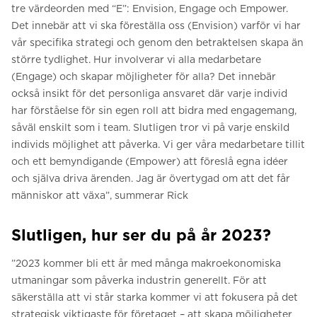
tre värdeorden med “E”: Envision, Engage och Empower.
Det innebär att vi ska föreställa oss (Envision) varför vi har
vår specifika strategi och genom den betraktelsen skapa än
större tydlighet. Hur involverar vi alla medarbetare
(Engage) och skapar möjligheter för alla? Det innebär
också insikt för det personliga ansvaret där varje individ
har förståelse för sin egen roll att bidra med engagemang,
såväl enskilt som i team. Slutligen tror vi på varje enskild
individs möjlighet att påverka. Vi ger våra medarbetare tillit
och ett bemyndigande (Empower) att föreslå egna idéer
och själva driva ärenden. Jag är övertygad om att det får
människor att växa”, summerar Rick
Slutligen, hur ser du på år 2023?
”2023 kommer bli ett år med många makroekonomiska
utmaningar som påverka industrin generellt. För att
säkerställa att vi står starka kommer vi att fokusera på det
strategisk viktigaste för företaget – att skapa möjligheter