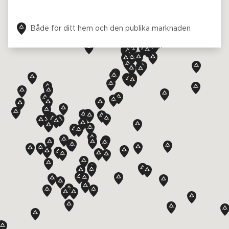
Be om ett offertförslag
Kontakta oss
Anmälan till nyhetsbrev
FAQ
SV