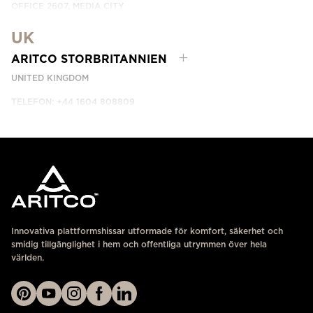
OFFICE 2607, MEDIA CITY
DUBAI, UAE
UK
KONTAKTA OSS
ARITCO STORBRITANNIEN
UNITED KINGDOM
TELEFON: +44 1604 808809
KONTAKTA OSS
Innovativa plattformshissar utformade för komfort, säkerhet och
smidig tillgänglighet i hem och offentliga utrymmen över hela
världen.