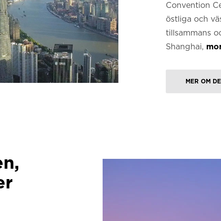
Convention Ce
östliga och vä
tillsammans oc
Shanghai,
mon
MER OM DE
n,
er