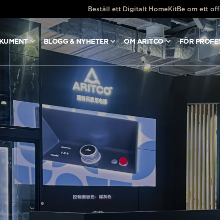
Beställ ett Digitalt HomeKit
Be om ett off
OKUMENT
BLOGG & NYHETER
OM ARITCO
FÖR PROFE