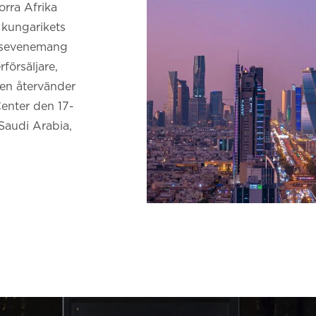
rra Afrika
 kungarikets
ngsevenemang
försäljare,
gen återvänder
Center den 17-
Saudi Arabia,