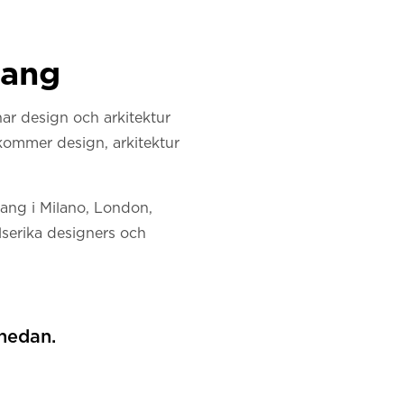
mang
 har design och arkitektur
 kommer design, arkitektur
mang i Milano, London,
lserika designers och
nedan.