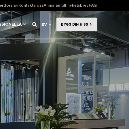
ertförslag
Kontakta oss
Anmälan till nyhetsbrev
FAQ
SSIONELLA
SV
BYGG DIN HISS