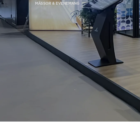
MÄSSOR & EVENEMANG
Beställ ett Digitalt HomeKit
Be om ett offertförslag
Kontakta oss
Anmälan till nyhetsbrev
FAQ