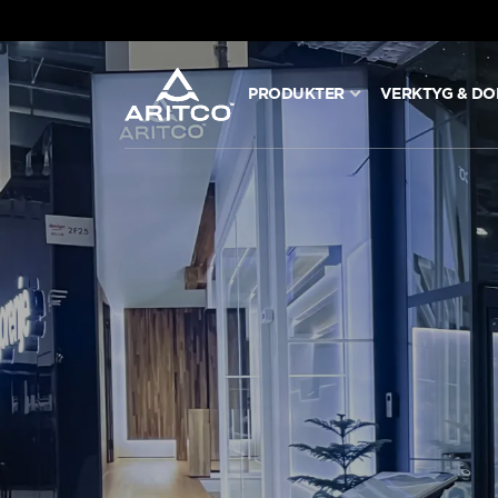
PRODUKTER
VERKTYG & D
PRODUKTER
VERKTYG & DOKUMENT
BLOGG & NYHETER
OM ARITCO
FÖR PROFESSIONELLA