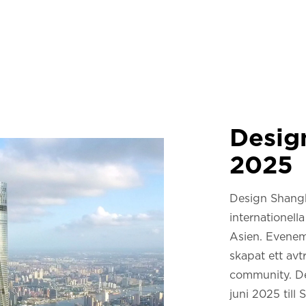
Design
2025
Design Shangha
internationel
Asien. Evenem
skapat ett avt
community.
D
juni 2025 till