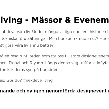
Living - Mässor & Evene
t att leva våra liv. Under många viktiga epoker i historien
 tekniska förutsättningar. Men hur ser framtiden ut? Hur
tt göra våra liv ännu bättre?
 på en resa runt jorden som tar oss till stora designevene
en, Dubai och Riyadh. Längs denna väg träffar vi inflyte
tforskar deras syn på framtiden.
as. Gör du? #nextlevelliving
ande och nyligen genomförda designevent 