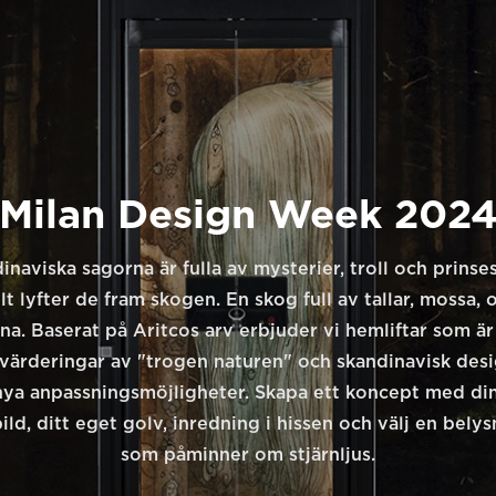
Milan Design Week 202
inaviska sagorna är fulla av mysterier, troll och prinse
llt lyfter de fram skogen. En skog full av tallar, mossa,
a. Baserat på Aritcos arv erbjuder vi hemliftar som är
värderingar av "trogen naturen" och skandinavisk desi
ya anpassningsmöjligheter. Skapa ett koncept med di
ld, ditt eget golv, inredning i hissen och välj en bely
som påminner om stjärnljus.