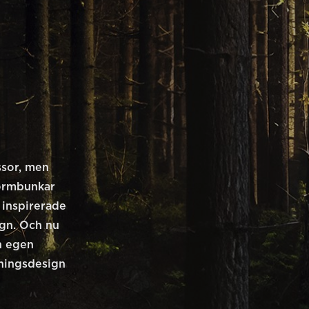
4
ssor, men
 ormbunkar
 inspirerade
gn. Och nu
n egen
sningsdesign