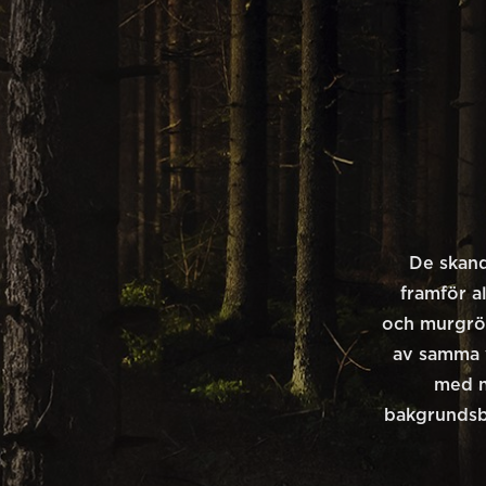
De skand
framför a
och murgrön
av samma 
med n
bakgrundsbi