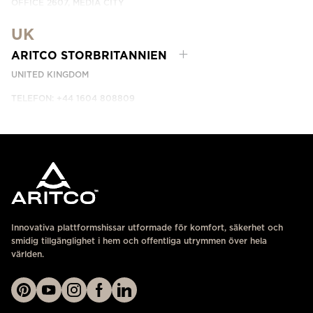
OFFICE 2607, MEDIA CITY
DUBAI, UAE
UK
KONTAKTA OSS
ARITCO STORBRITANNIEN
UNITED KINGDOM
TELEFON: +44 1604 808809
KONTAKTA OSS
Innovativa plattformshissar utformade för komfort, säkerhet och
smidig tillgänglighet i hem och offentliga utrymmen över hela
världen.