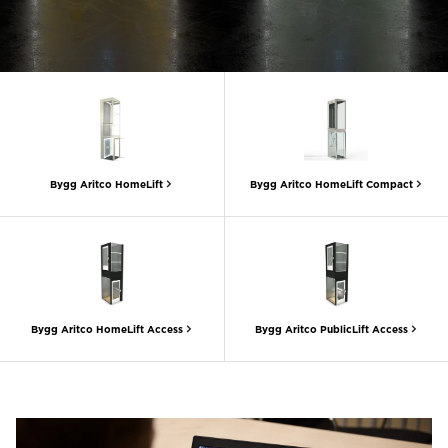
Be om ett offertförslag
Kontakta oss
Anmälan till nyhetsbrev
FAQ
Bygg Aritco HomeLift
Bygg Aritco HomeLift Compact
SV
Bygg Aritco HomeLift Access
Bygg Aritco PublicLift Access