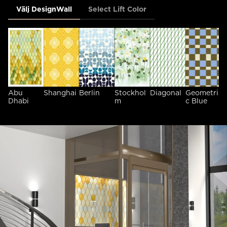
Välj DesignWall
Select Lift Color
Abu
Shanghai
Berlin
Stockhol
Diagonal
Geometri
G
Dhabi
m
c Blue
c