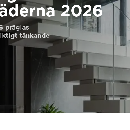
täderna 2026
6 präglas
iktigt tänkande