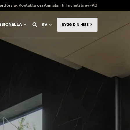
ertförslag
Kontakta oss
Anmälan till nyhetsbrev
FAQ
SSIONELLA
SV
BYGG DIN HISS