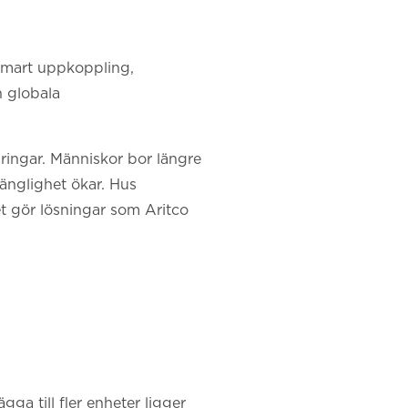
smart uppkoppling,
n globala
ringar. Människor bor längre
gänglighet ökar. Hus
ket gör lösningar som Aritco
gga till fler enheter ligger