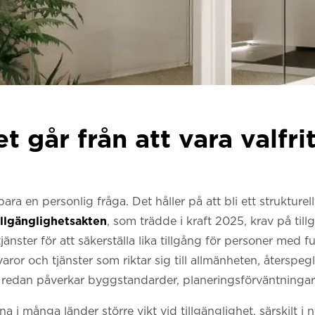
t går från att vara valfritt
bara en personlig fråga. Det håller på att bli ett strukture
illgänglighetsakten
, som trädde i kraft 2025, krav på tillg
änster för att säkerställa lika tillgång för personer med 
aror och tjänster som riktar sig till allmänheten, återspe
m redan påverkar byggstandarder, planeringsförväntningar
 i många länder större vikt vid tillgänglighet, särskilt i