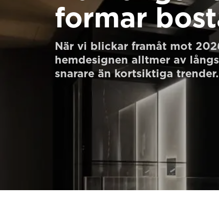
formar bos
Beställ ett Digitalt HomeKit
Be om ett offertförslag
När vi blickar framåt mot 202
Kontakta oss
hemdesignen alltmer av långs
snarare än kortsiktiga trender.
Anmälan till nyhetsbrev
FAQ