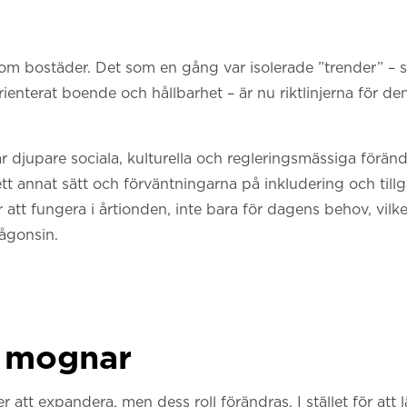
om bostäder. Det som en gång var isolerade ”trender” – 
rienterat boende och hållbarhet – är nu riktlinjerna för de
 djupare sociala, kulturella och regleringsmässiga föränd
 ett annat sätt och förväntningarna på inkludering och till
r att fungera i årtionden, inte bara för dagens behov, vil
ågonsin.
 mognar
att expandera, men dess roll förändras. I stället för att lä