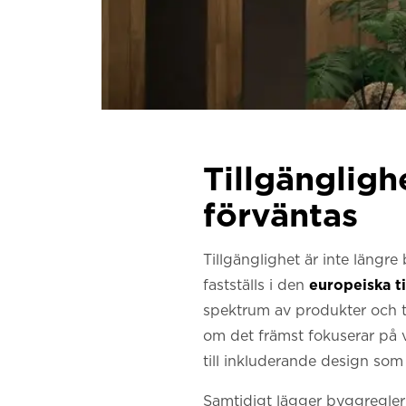
Tillgänglighe
förväntas
Tillgänglighet är inte längre 
fastställs i den
europeiska t
spektrum av produkter och tj
om det främst fokuserar på v
till inkluderande design so
Samtidigt lägger byggreglerna