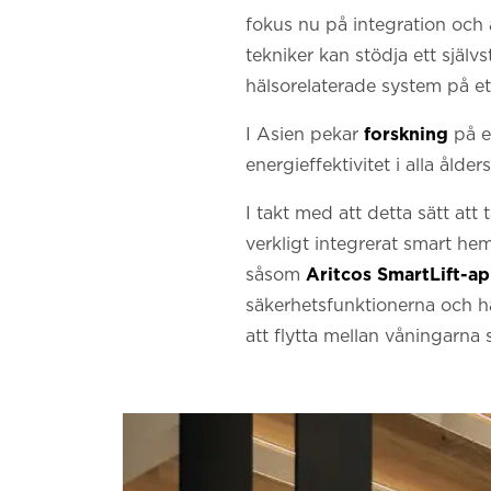
fokus nu på integration och
tekniker kan stödja ett själ
hälsorelaterade system på 
I Asien pekar
forskning
på e
energieffektivitet i alla ålde
I takt med att detta sätt att
verkligt integrerat smart he
såsom
Aritcos SmartLift-a
säkerhetsfunktionerna och hål
att flytta mellan våningarna