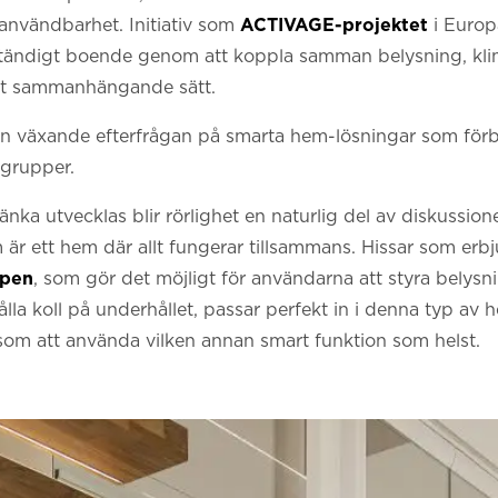
 användbarhet. Initiativ som
ACTIVAGE-projektet
i Europ
vständigt boende genom att koppla samman belysning, klim
ett sammanhängande sätt.
n växande efterfrågan på smarta hem-lösningar som förbä
rsgrupper.
 tänka utvecklas blir rörlighet en naturlig del av diskussi
m är ett hem där allt fungerar tillsammans. Hissar som erb
ppen
, som gör det möjligt för användarna att styra belysni
la koll på underhållet, passar perfekt in i denna typ av he
 som att använda vilken annan smart funktion som helst.