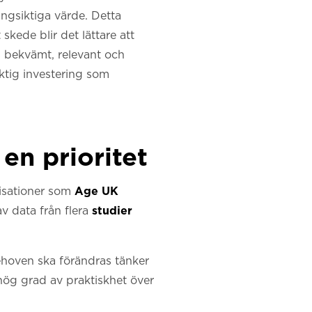
ångsiktiga värde. Detta
skede blir det lättare att
s bekvämt, relevant och
ktig investering som
 en prioritet
anisationer som
Age UK
av data från flera
studier
behoven ska förändras tänker
hög grad av praktiskhet över