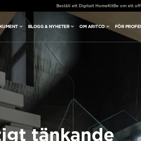
Beställ ett Digitalt HomeKit
Be om ett off
OKUMENT
BLOGG & NYHETER
OM ARITCO
FÖR PROFE
tigt tänkande