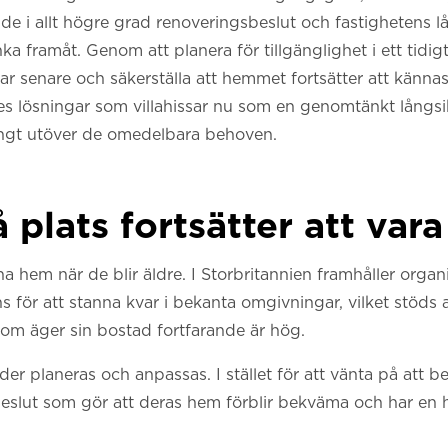
de i allt högre grad renoveringsbeslut och fastighetens l
 framåt. Genom att planera för tillgänglighet i ett tidigt 
r senare och säkerställa att hemmet fortsätter att känna
es lösningar som villahissar nu som en genomtänkt långsi
ångt utöver de omedelbara behoven.
 plats fortsätter att vara
 sina hem när de blir äldre. I Storbritannien framhåller org
s för att stanna kvar i bekanta omgivningar, vilket stöds 
som äger sin bostad fortfarande är hög.
der planeras och anpassas. I stället för att vänta på att 
beslut som gör att deras hem förblir bekväma och har en 