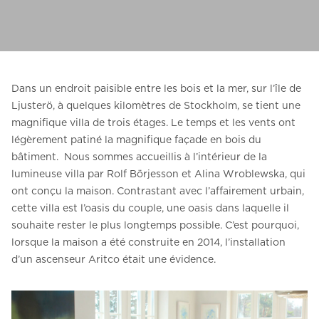
Contactez-nous
Demander un devis
Newsletter S’enregistrer
Dans un endroit paisible entre les bois et la mer, sur l’île de
FAQ
Ljusterö, à quelques kilomètres de Stockholm, se tient une
magnifique villa de trois étages. Le temps et les vents ont
Contactez-nous
légèrement patiné la magnifique façade en bois du
bâtiment. Nous sommes accueillis à l’intérieur de la
lumineuse villa par Rolf Börjesson et Alina Wroblewska, qui
FR
ont conçu la maison. Contrastant avec l’affairement urbain,
cette villa est l’oasis du couple, une oasis dans laquelle il
souhaite rester le plus longtemps possible. C’est pourquoi,
lorsque la maison a été construite en 2014, l’installation
d’un ascenseur Aritco était une évidence.