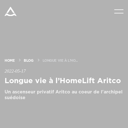
PRODUITS
OUTILS ET DOCUMENTS
BLOG ET NOUVELLES
HOME
BLOG
LONGUE VIE À L’HO...
2022-05-17
À PROPOS D’ARITCO
Longue vie à l’HomeLift Aritco
Un ascenseur privatif Aritco au coeur de l'archipel
PROFESSIONNEL
suédoise
Commander un HomeKit numérique