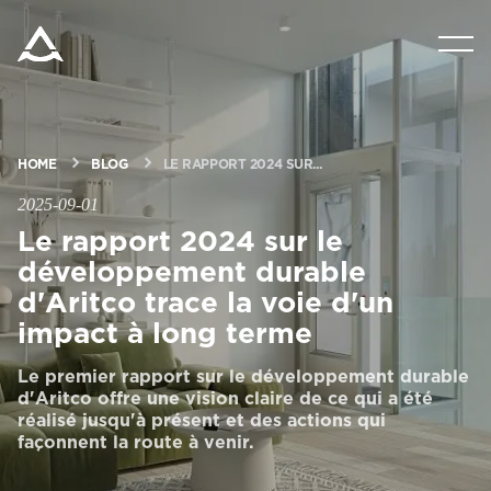
PRODUITS
OUTILS ET DOCUMENTS
HOME
BLOG
LE RAPPORT 2024 SUR...
2025-09-01
BLOG ET NOUVELLES
Le rapport 2024 sur le
développement durable
À PROPOS D’ARITCO
d'Aritco trace la voie d'un
impact à long terme
PROFESSIONNEL
Le premier rapport sur le développement durable
d'Aritco offre une vision claire de ce qui a été
réalisé jusqu'à présent et des actions qui
façonnent la route à venir.
Commander un HomeKit numérique