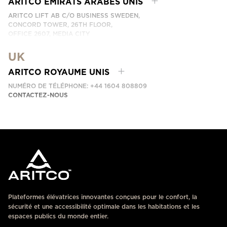
ARITCO ÉMIRATS ARABES UNIS
ARITCO LIFT AB C/O BUSINESS SWEDEN,
CONCORD TOWER, 26TH FLOOR,
OFFICE 2607, MEDIA CITY
DUBAI, UAE
UK
CONTACTEZ-NOUS
ARITCO ROYAUME UNIS
NUMÉRO DE TÉLÉPHONE: +44 1604 808809
CONTACTEZ-NOUS
Plateformes élévatrices innovantes conçues pour le confort, la
sécurité et une accessibilité optimale dans les habitations et les
espaces publics du monde entier.