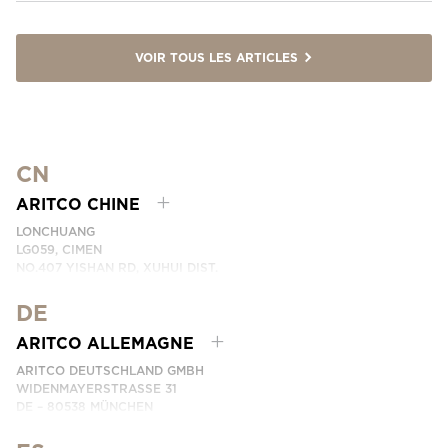
VOIR TOUS LES ARTICLES
CN
ARITCO CHINE
LONCHUANG
LG059, CIMEN
NO.407 YISHAN RD, XUHUI DIST.
SHANGHAI, CHINA
DE
EMAIL:
INFO.CHINA@ARITCO.COM
NUMÉRO DE TÉLÉPHONE: +86 400 6233 121
ARITCO ALLEMAGNE
CONTACTEZ-NOUS
ARITCO DEUTSCHLAND GMBH
WIDENMAYERSTRASSE 31
DE – 80538 MÜNCHEN
GERMANY